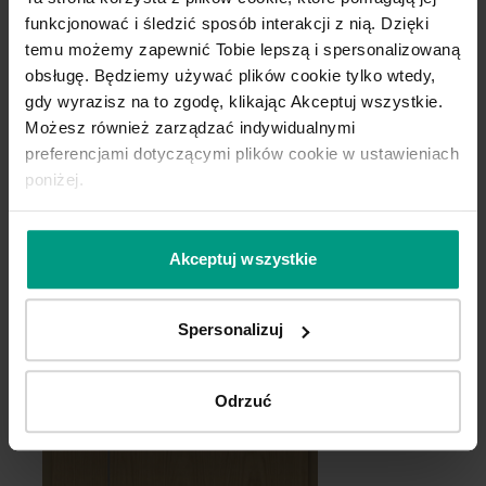
funkcjonować i śledzić sposób interakcji z nią. Dzięki
temu możemy zapewnić Tobie lepszą i spersonalizowaną
obsługę. Będziemy używać plików cookie tylko wtedy,
gdy wyrazisz na to zgodę, klikając Akceptuj wszystkie.
Możesz również zarządzać indywidualnymi
Szary Przykurzony
Szary Piaskowy
preferencjami dotyczącymi plików cookie w ustawieniach
poniżej.
Dąb Matowy
Dąb 1
Halifax Naturalny
Akceptuj wszystkie
Spersonalizuj
Odrzuć
Kaszmir
Dąb Biały
Czarny