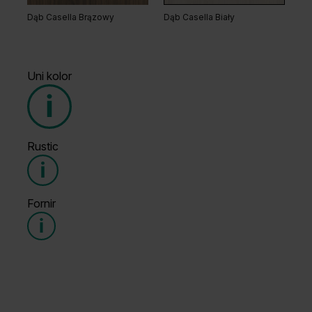
Dąb Casella Brązowy
Dąb Casella Biały
Uni kolor
Rustic
Grupa cenowa (3)
Fornir
Grupa cenowa (3)
Popielaty Euroinvest
Biały Struktura