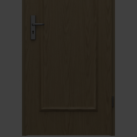
Unia Europejska
Extranet
Dla sygnalisty
OBSERWUJ NAS