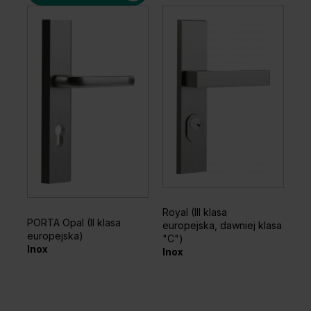
Orzech Ciemny
Dąb
Royal (III klasa
PORTA Opal (II klasa
europejska, dawniej klasa
europejska)
"C")
Inox
Inox