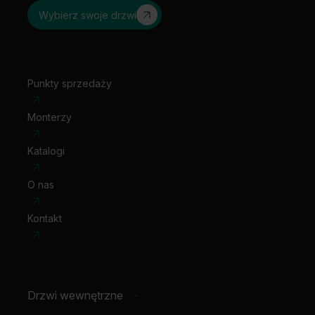
wizjer
Wybierz swoje drzwi
wizjer panoramiczny (okl. syntetyczne)
klamka z szyldem
Punkty sprzedaży
Monterzy
Katalogi
O nas
Kontakt
Drzwi wewnętrzne
-