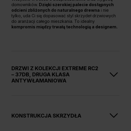
domowników.
Dzięki szerokiej palecie dostępnych
odcieni zbliżonych do naturalnego drewna
i nie
tylko, uda Ci się dopasować styl skrzydeł drzwiowych
do aranżacji całego mieszkania. To idealny
kompromis między trwałą technologią a designem.
DRZWI Z KOLEKCJI EXTREME RC2
– 37DB, DRUGA KLASA
ANTYWŁAMANIOWA
Seria EXTREME RC2 to przede wszystkim
solidna
ochrona przed próbą włamania z użyciem prostych
narzędzi takich jak młotek, śrubokręt, obcęgi czy
klin
. Dzięki 2 mocnym zamkom bolcowym 3 ryglowym,
KONSTRUKCJA SKRZYDŁA
wkładce kl. B oraz 4 bolcom antywyważeniowym
możesz swobodnie wyjechać na wakacje lub krótszy