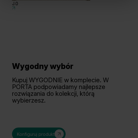
J.0
J
Wygodny wybór
Tabacco
Orzech Taupe Matowy
Kupuj WYGODNIE w komplecie. W
PORTA podpowiadamy najlepsze
rozwiązania do kolekcji, którą
wybierzesz.
Konfiguruj produkt