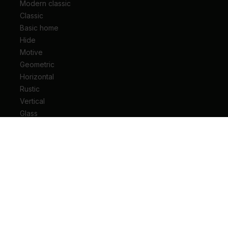
Modern classic
Classic
Basic home
Hide
Motive
Geometric
Horizontal
Rustic
Vertical
Glass
Drzwi wejściowe do mieszkania
Drzwi wejściowe do domu
Drzwi techniczne
Drzwi przesuwne
Drzwi łamane
Ościeżnice
Klamki do drzwi