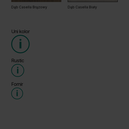
Dąb Casella Brązowy
Dąb Casella Biały
Uni kolor
Rustic
Grupa cenowa (3)
Fornir
Grupa cenowa (3)
Popielaty Euroinvest
Biały Struktura