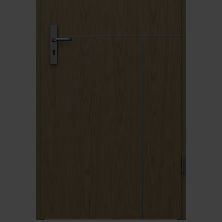
Unia Europejska
Extranet
Dla sygnalisty
OBSERWUJ NAS