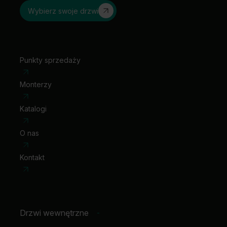
wizjer
Wybierz swoje drzwi
wizjer panoramiczny (okl. syntetyczne)
klamka z szyldem
Punkty sprzedaży
Monterzy
Katalogi
O nas
Kontakt
Drzwi wewnętrzne
-