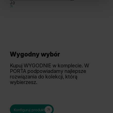
J.0
J
Wygodny wybór
Tabacco
Orzech Taupe Matowy
Kupuj WYGODNIE w komplecie. W
PORTA podpowiadamy najlepsze
rozwiązania do kolekcji, którą
wybierzesz.
Konfiguruj produkt