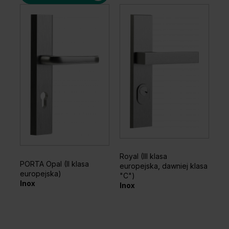
Orzech Ciemny
Dąb
Royal (III klasa
PORTA Opal (II klasa
europejska, dawniej klasa
europejska)
"C")
Inox
Inox