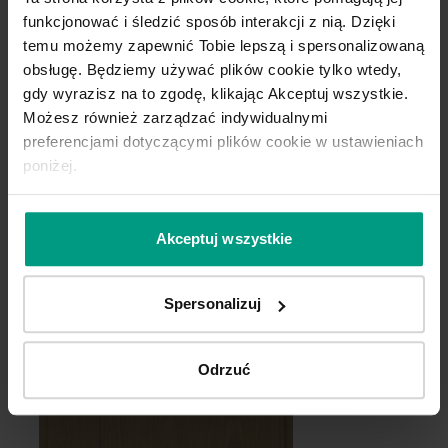
funkcjonować i śledzić sposób interakcji z nią. Dzięki
temu możemy zapewnić Tobie lepszą i spersonalizowaną
obsługę. Będziemy używać plików cookie tylko wtedy,
gdy wyrazisz na to zgodę, klikając Akceptuj wszystkie.
Możesz również zarządzać indywidualnymi
Szary Przykurzony
Szary Piaskowy
preferencjami dotyczącymi plików cookie w ustawieniach
poniżej.
Dąb Matowy
Dąb 1
Halifax Naturalny
Akceptuj wszystkie
Spersonalizuj
Odrzuć
Kaszmir
Dąb Biały
Czarny