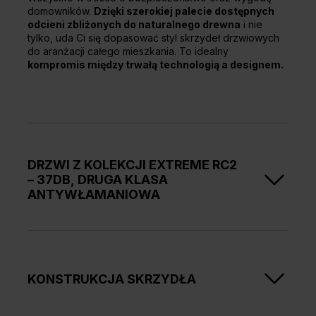
domowników.
Dzięki szerokiej palecie dostępnych
odcieni zbliżonych do naturalnego drewna
i nie
tylko, uda Ci się dopasować styl skrzydeł drzwiowych
do aranżacji całego mieszkania. To idealny
kompromis między trwałą technologią a designem.
DRZWI Z KOLEKCJI EXTREME RC2
– 37DB, DRUGA KLASA
ANTYWŁAMANIOWA
Seria EXTREME RC2 to przede wszystkim
solidna
ochrona przed próbą włamania z użyciem prostych
narzędzi takich jak młotek, śrubokręt, obcęgi czy
klin
. Dzięki 2 mocnym zamkom bolcowym 3 ryglowym,
KONSTRUKCJA SKRZYDŁA
wkładce kl. B oraz 4 bolcom antywyważeniowym
możesz swobodnie wyjechać na wakacje lub krótszy