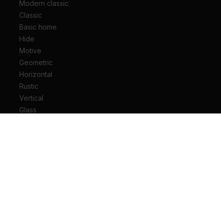
Modern classic
Classic
Basic home
Hide
Motive
Geometric
Horizontal
Rustic
Vertical
Glass
Drzwi wejściowe do mieszkania
Drzwi wejściowe do domu
Drzwi techniczne
Drzwi przesuwne
Drzwi łamane
Ościeżnice
Klamki do drzwi