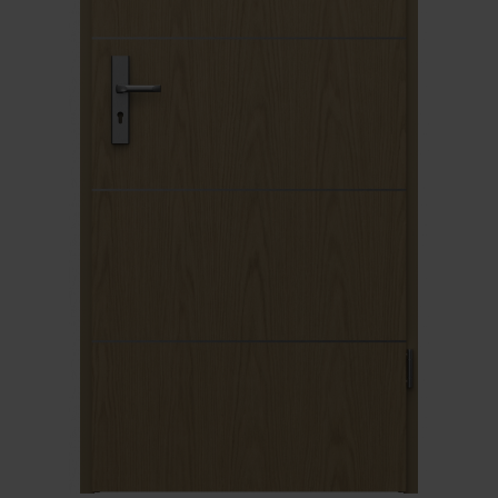
Unia Europejska
Extranet
Dla sygnalisty
OBSERWUJ NAS