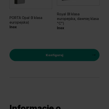
Jesion
Royal (III klasa
PORTA Opal (II klasa
europejska, dawniej klasa
europejska)
"C")
Inox
Inox
Konfiguruj
Informacje o