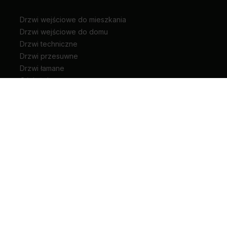
Drzwi wejściowe do mieszkania
Drzwi wejściowe do domu
Drzwi techniczne
Drzwi przesuwne
Drzwi łamane
Ościeżnice
Klamki do drzwi
Zawiasy i akcesoria do drzwi
Kariera
Pliki do pobrania
Biuro prasowe
Blog
Unia Europejska
Extranet
Dla sygnalisty