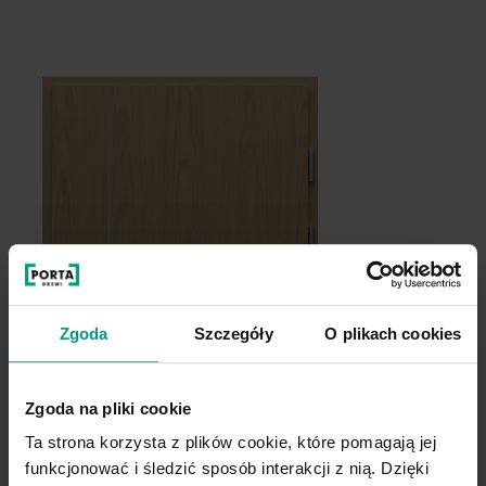
Struktura
Grupa cenowa (4)
Dąb Biały
Dąb Brunatny
Dąb Sherman
Halifax Tabak
Zgoda
Szczegóły
O plikach cookies
Kaszmir
Szary Piaskowy
Dąb Jasny
Dąb Winchester
Zgoda na pliki cookie
Halifax Naturalny
Ta strona korzysta z plików cookie, które pomagają jej
funkcjonować i śledzić sposób interakcji z nią. Dzięki