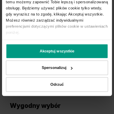
temu możemy zapewnić Tobie lepszą i spersonalizowaną
obsługę. Będziemy używać plików cookie tylko wtedy,
gdy wyrazisz na to zgodę, klikając Akceptuj wszystkie.
Możesz również zarządzać indywidualnymi
preferencjami dotyczącymi plików cookie w ustawieniach
Szary Przykurzony
poniżej.
Mocca
Dąb 1
Akceptuj wszystkie
J.0
J
Spersonalizuj
Odrzuć
Wygodny wybór
Dąb Biały
Dąb