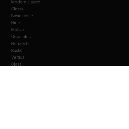
Modern classic
Classic
Basic home
Hide
Motive
Geometric
Horizontal
Rustic
Vertical
Glass
Drzwi wejściowe do mieszkania
Drzwi wejściowe do domu
Drzwi techniczne
Drzwi przesuwne
Drzwi łamane
Ościeżnice
Klamki do drzwi