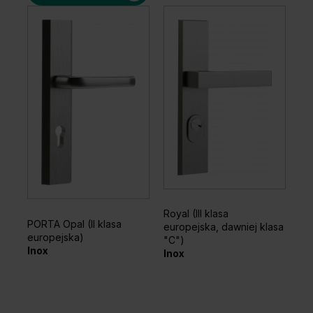
Dąb Biały
Jesion
Orzech
Royal (III klasa
PORTA Opal (II klasa
europejska, dawniej klasa
europejska)
"C")
Inox
Inox