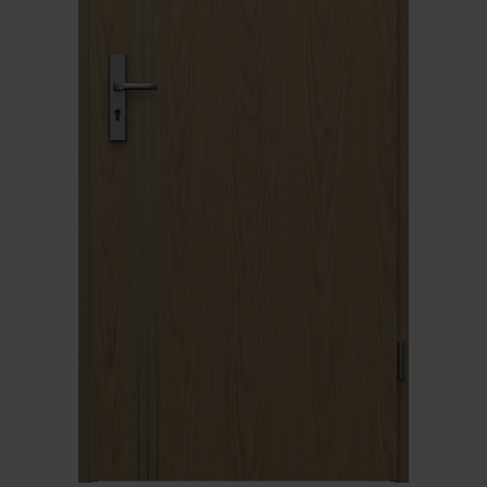
Unia Europejska
Extranet
Dla sygnalisty
OBSERWUJ NAS