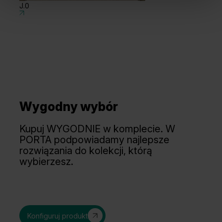
J.0
J
Wygodny wybór
Tabacco
Czarny
Kupuj WYGODNIE w komplecie. W
PORTA podpowiadamy najlepsze
rozwiązania do kolekcji, którą
wybierzesz.
Konfiguruj produkt