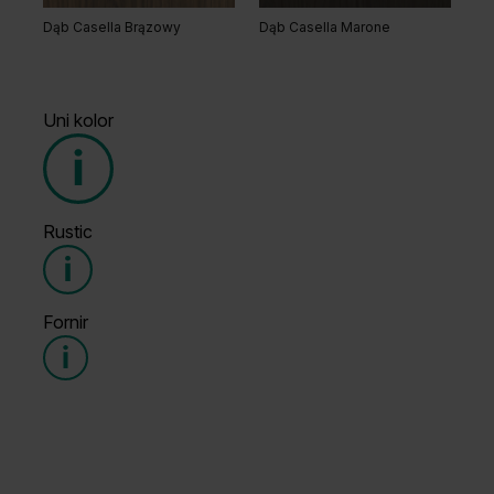
Dąb Casella Brązowy
Dąb Casella Marone
Uni kolor
Rustic
Grupa cenowa (3)
Fornir
Grupa cenowa (3)
Antracyt HPL/CPL Struktura
Biały Struktura