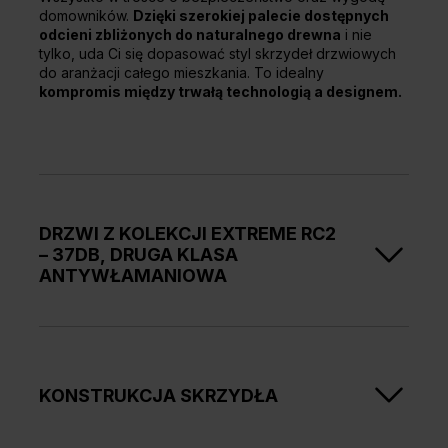
domowników.
Dzięki szerokiej palecie dostępnych
odcieni zbliżonych do naturalnego drewna
i nie
tylko, uda Ci się dopasować styl skrzydeł drzwiowych
do aranżacji całego mieszkania. To idealny
kompromis między trwałą technologią a designem.
DRZWI Z KOLEKCJI EXTREME RC2
– 37DB, DRUGA KLASA
ANTYWŁAMANIOWA
Seria EXTREME RC2 to przede wszystkim
solidna
ochrona przed próbą włamania z użyciem prostych
narzędzi takich jak młotek, śrubokręt, obcęgi czy
klin
. Dzięki 2 mocnym zamkom bolcowym 3 ryglowym,
KONSTRUKCJA SKRZYDŁA
wkładce kl. B oraz 4 bolcom antywyważeniowym
możesz swobodnie wyjechać na wakacje lub krótszy