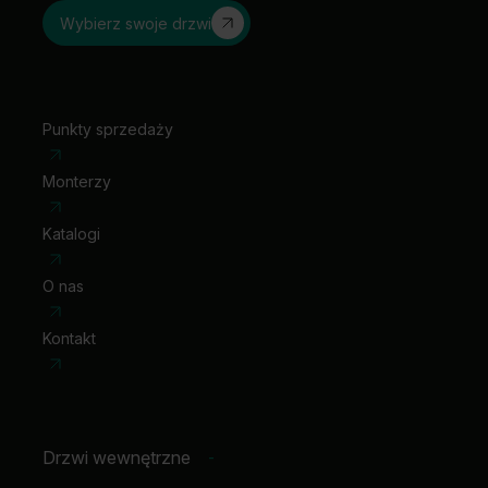
wizjer
Wybierz swoje drzwi
wizjer panoramiczny (okl. syntetyczne)
klamka z szyldem
Punkty sprzedaży
Monterzy
Katalogi
O nas
Kontakt
Drzwi wewnętrzne
-