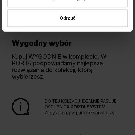
Odrzuć
Wygodny wybór
Kupuj WYGODNIE w komplecie. W
PORTA podpowiadamy najlepsze
rozwiązania do kolekcji, którą
wybierzesz.
DO TEJ KOLEKCJI IDEALNIE PASUJE
OŚCIEŻNICA
PORTA SYSTEM
Zapytaj o nią w punkcie sprzedaży!