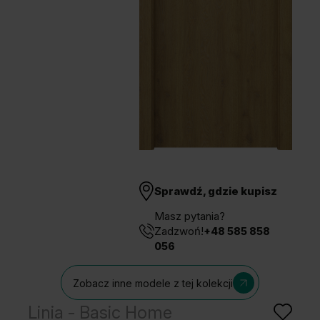
Unia Europejska
Extranet
Dla sygnalisty
OBSERWUJ NAS
Sprawdź, gdzie kupisz
Masz pytania?
Zadzwoń!
+48 585 858
056
Zobacz inne modele z tej kolekcji
Linia - Basic Home