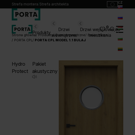
cz
Strefa montera
/
Strefa architekta
sk
ru
0
Wybierz swoje drzwi
Drzwi
Drzwi wejściowe do
Produkty
hu
wewnętrzne
mieszkania
Strona główna
Produkty
Drzwi wewnętrzne
Basic Home
PORTA CPL
PORTA CPL MODEL 1.1 BULAJ
bg
Produkty
lt
Punkty sprzedaży
Hydro
Pakiet
Katalogi
Protect
akustyczny
Kontakt
Monterzy
Pliki do pobrania
Biuro prasowe
O nas
Blog