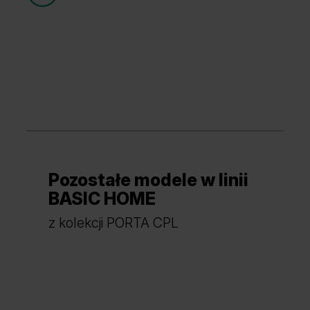
Grupa cenowa (3)
Dąb Vicenza
Dąb Vicenza Szary
Kaszmir
Szary Piaskowy
Pozostałe modele w linii
Dąb Craft Złoty
BASIC HOME
z kolekcji PORTA CPL
Szary Przykurzony