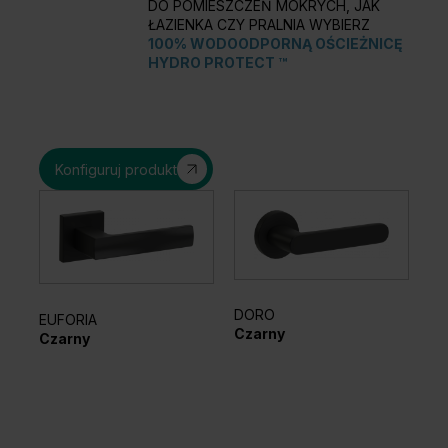
DO POMIESZCZEŃ MOKRYCH, JAK
ŁAZIENKA CZY PRALNIA WYBIERZ
100% WODOODPORNĄ OŚCIEŻNICĘ
HYDRO PROTECT ™
Konfiguruj produkt
DORO
EL
EUFORIA
Czarny
Sr
Czarny