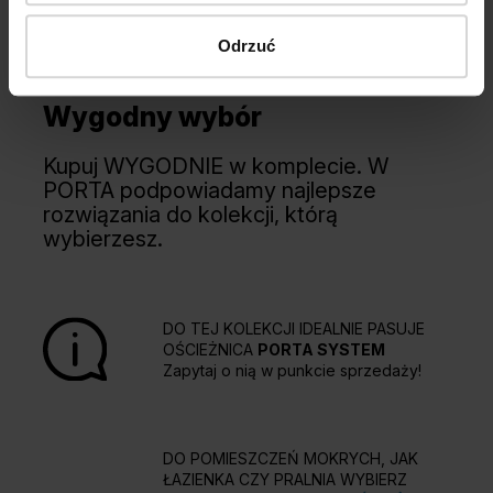
Odrzuć
Wygodny wybór
Kupuj WYGODNIE w komplecie. W
PORTA podpowiadamy najlepsze
rozwiązania do kolekcji, którą
wybierzesz.
DO TEJ KOLEKCJI IDEALNIE PASUJE
OŚCIEŻNICA
PORTA SYSTEM
Zapytaj o nią w punkcie sprzedaży!
DO POMIESZCZEŃ MOKRYCH, JAK
ŁAZIENKA CZY PRALNIA WYBIERZ