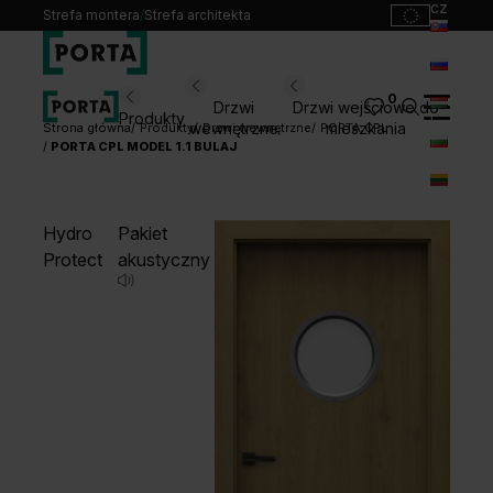
cz
Strefa montera
/
Strefa architekta
sk
ru
0
Wybierz swoje drzwi
Drzwi
Drzwi wejściowe do
Produkty
hu
wewnętrzne
mieszkania
Strona główna
Produkty
Drzwi wewnętrzne
PORTA CPL
PORTA CPL MODEL 1.1 BULAJ
bg
Produkty
lt
Punkty sprzedaży
Hydro
Pakiet
Katalogi
Protect
akustyczny
Kontakt
Monterzy
Pliki do pobrania
Biuro prasowe
O nas
Blog