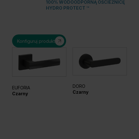
100% WODOODPORNĄ OŚCIEŻNICĘ
HYDRO PROTECT ™
Konfiguruj produkt
DORO
EL
EUFORIA
Czarny
Sr
Czarny