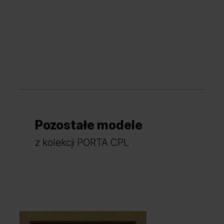
Grupa cenowa (3)
Dąb Vicenza
Dąb Vicenza Szary
Kaszmir
Szary Piaskowy
Pozostałe modele
Dąb Craft Złoty
z kolekcji PORTA CPL
Szary Przykurzony