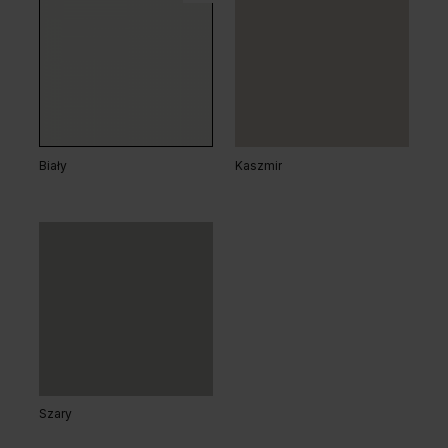
Dąb Salvador Bielony
Dąb Salvador Jasny
Biały
Kaszmir
Dąb Naturalny
Szary