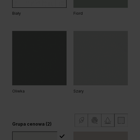
Biały
Fiord
Dąb Klasyczny
Dąb Arles Toffee
Dąb Arles Naturalny
Grupa cenowa (2)
Oliwka
Szary
Grupa cenowa (2)
Dąb Matowy
Dąb Matowy Ciemny