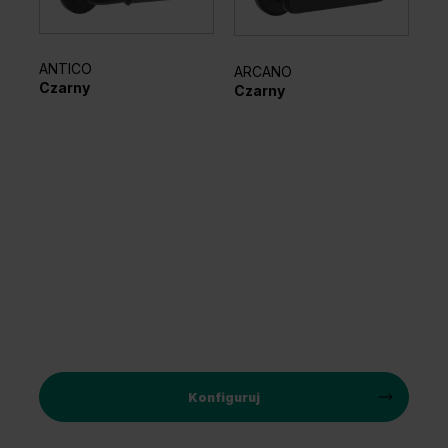
ANTICO
ARCANO
RE
Czarny
Czarny
Cz
Konfiguruj