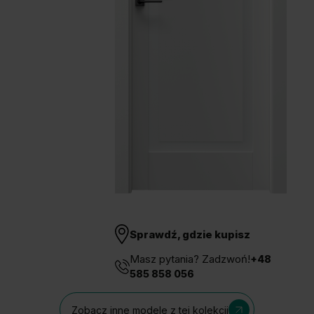
Unia Europejska
Extranet
Dla sygnalisty
OBSERWUJ NAS
Sprawdź, gdzie kupisz
Masz pytania? Zadzwoń!
+48
585 858 056
Zobacz inne modele z tej kolekcji