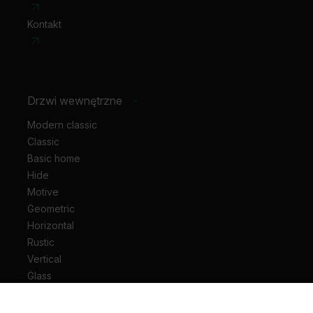
Kontakt
Drzwi wewnętrzne
-
Modern classic
Classic
Basic home
Hide
Motive
Geometric
Horizontal
Rustic
Vertical
Glass