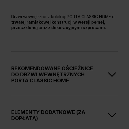
Drzwi wewnętrzne z kolekcji PORTA CLASSIC HOME o
trwałej ramiakowej konstrucji w wersji pełnej,
przeszklonej
oraz
z dekoracyjnymi szprosami.
REKOMENDOWANE OŚCIEŻNICE
DO DRZWI WEWNĘTRZNYCH
PORTA CLASSIC HOME
Ościeżnice przylgowe:
• PORTA SYSTEM HYDRO PROTECTTM
ELEMENTY DODATKOWE (ZA
• PORTA SYSTEM
DOPŁATĄ)
• PORTA SYSTEM 90°
• MINIMAX