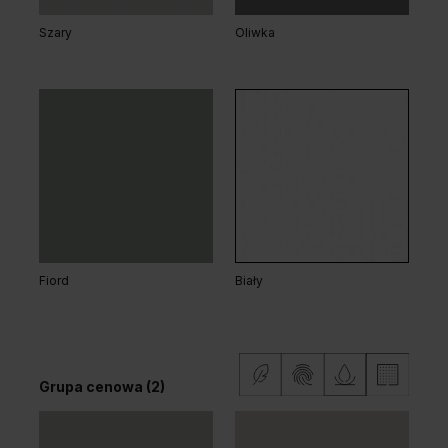
Szary
Oliwka
Dąb Klasyczny
Dąb Salvador Bielony
Dąb Hawana
Grupa cenowa (2)
Fiord
Biały
Grupa cenowa (2)
Dąb Naturalny
Dąb Matowy Ciemny