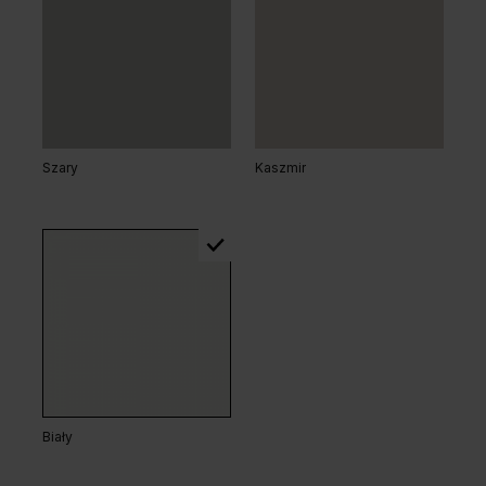
Dąb Arles Naturalny
Dąb Arles Ciemny
Szary
Kaszmir
Dąb Matowy
Biały