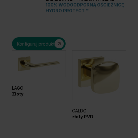
100% WODOODPORNĄ OŚCIEŻNICĘ
HYDRO PROTECT ™
Konfiguruj produkt
AN
LAGO
Cz
Złoty
CALDO
złoty PVD