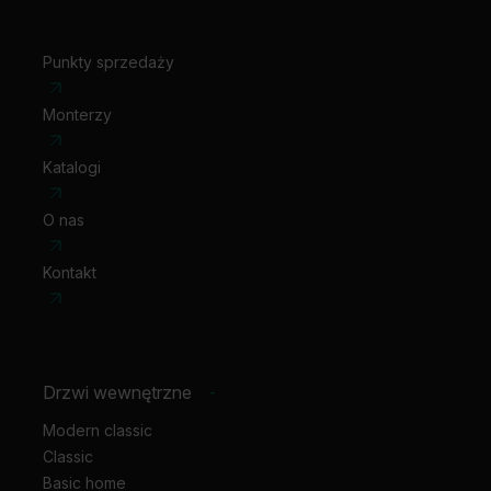
bezprzylgowe: zawiasy 3D kolor złoty (dopłata do
ceny ośc.)
skrzydła przesuwne: pochwyt podłużny
Punkty sprzedaży
skrzydła przesuwne: zamek hakowy z pochwytami
bocznymi
Monterzy
Katalogi
O nas
Kontakt
Drzwi wewnętrzne
-
Modern classic
Classic
Basic home