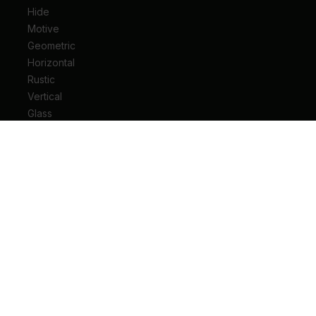
Hide
Motive
Geometric
Horizontal
Rustic
Vertical
Glass
Drzwi wejściowe do mieszkania
Drzwi wejściowe do domu
Drzwi techniczne
Drzwi przesuwne
Drzwi łamane
Ościeżnice
Klamki do drzwi
Zawiasy i akcesoria do drzwi