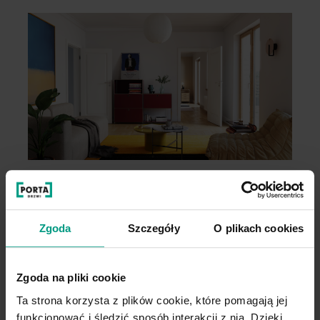
Wygodny wybór
Zgoda
Szczegóły
O plikach cookies
Kupuj WYGODNIE w komplecie. W
PORTA podpowiadamy najlepsze
Zgoda na pliki cookie
rozwiązania do kolekcji, którą
wybierzesz.
Ta strona korzysta z plików cookie, które pomagają jej
funkcjonować i śledzić sposób interakcji z nią. Dzięki