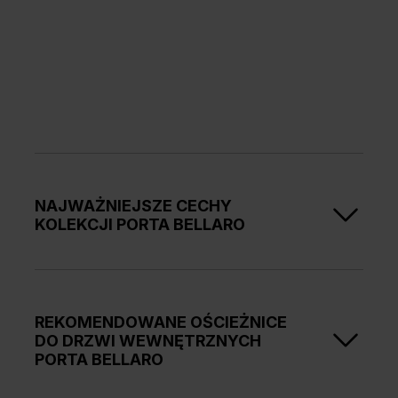
NAJWAŻNIEJSZE CECHY
KOLEKCJI PORTA BELLARO
Drzwi są częścią
.
linii wzorniczej Modern Classic
Konstrukcja skrzydła
: wypełnienie stabilizujące
REKOMENDOWANE OŚCIEŻNICE
obłożone obustronnie płytą tłoczoną.
DO DRZWI WEWNĘTRZNYCH
Charakterystyczny detal:
elegancka,
PORTA BELLARO
profilowana ramka.
Dostępne wykończenie:
Lakier UV Premium Plus