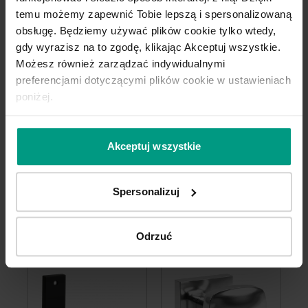
temu możemy zapewnić Tobie lepszą i spersonalizowaną
obsługę. Będziemy używać plików cookie tylko wtedy,
DO TEJ KOLEKCJI IDEALNIE PASUJE
gdy wyrazisz na to zgodę, klikając Akceptuj wszystkie.
OŚCIEŻNICA
PORTA SYSTEM
Możesz również zarządzać indywidualnymi
ELEGANCE
Zapytaj o nią w punkcie sprzedaży!
preferencjami dotyczącymi plików cookie w ustawieniach
poniżej.
DO POMIESZCZEŃ MOKRYCH, JAK
ŁAZIENKA CZY PRALNIA WYBIERZ
Akceptuj wszystkie
100% WODOODPORNĄ OŚCIEŻNICĘ
HYDRO PROTECT ™
Spersonalizuj
Odrzuć
Konfiguruj produkt