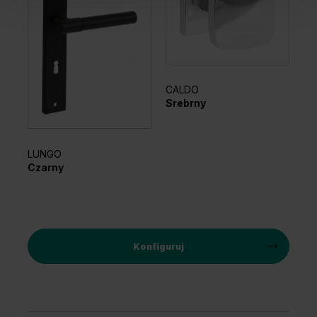
FI
Cz
CALDO
Srebrny
LUNGO
Czarny
Konfiguruj