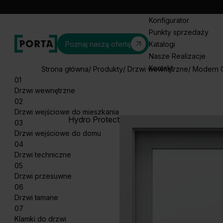
Konfigurator
Punkty sprzedaży
Poznaj naszą ofertę
Katalogi
Nasze Realizacje
Kontakt
Strona główna
Produkty
Drzwi wewnętrzne
Modern C
01
Drzwi wewnętrzne
02
Drzwi wejściowe do mieszkania
Hydro Protect
03
Drzwi wejściowe do domu
04
Drzwi techniczne
05
Drzwi przesuwne
06
Drzwi łamane
07
Klamki do drzwi