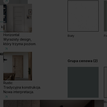
Dąb Arles Ciemny
Dą
 kolekcji
Horizontal
Biały
Fi
Wyrazisty design,
który trzyma poziom.
48 585 858 056
Grupa cenowa (2)
Dąb Salvador Jasny
Rustic
Tradycyjna konstrukcja.
Nowa interpretacja.
Fiord
Bi