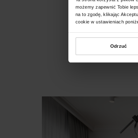
możemy zapewnić Tobie lepsz
na to zgodę, klikając Akcep
cookie w ustawieniach poniże
Odrzuć