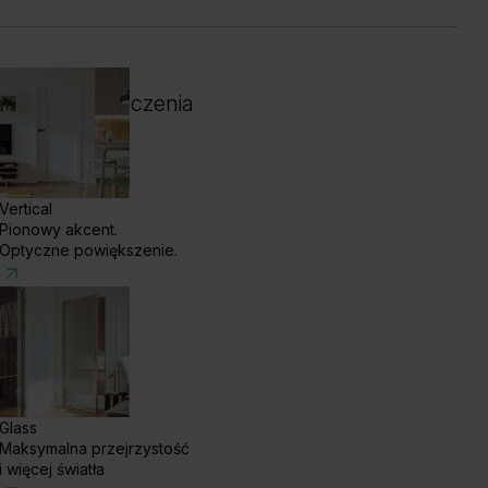
 i kolor wykończenia
Vertical
Pionowy akcent.
Optyczne powiększenie.
Glass
Maksymalna przejrzystość
enge White
Dąb Klasyczny
i więcej światła