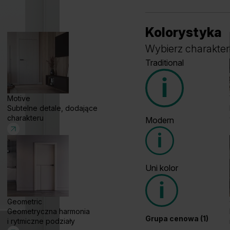
Kolorystyka
Wybierz charakter
Traditional
Motive
Subtelne detale, dodające
charakteru
Modern
Grupa cenowa (1)
Uni kolor
Grupa cenowa (2)
Geometric
Geometryczna harmonia
Grupa cenowa (1)
Dąb Ciemny
W
i rytmiczne podziały