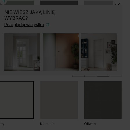
NIE WIESZ JAKĄ LINIĘ
WYBRAĆ?
b Arles Naturalny
Dąb Arles Toffee
Dąb Salvador Bielony
Przeglądaj wszystko
ord
Oliwka
Szary
ały
Kaszmir
Oliwka