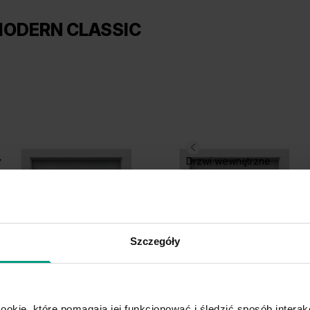
ODERN CLASSIC
y
Drzwi wewnętrzne
Szczegóły
ookie, które pomagają jej funkcjonować i śledzić sposób interakc