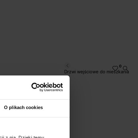
0
Drzwi wejściowe do mieszkania
O plikach cookies
ji z nią. Dzięki temu