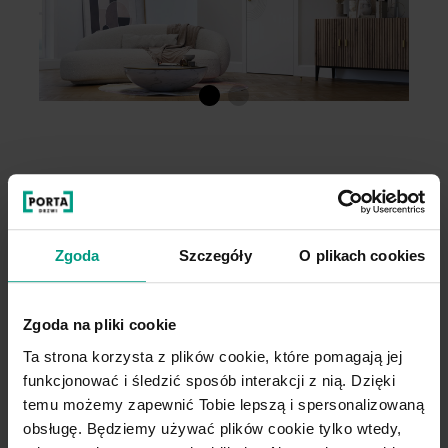
Wygodny wybór
Kupuj WYGODNIE w komplecie. W
Zgoda
Szczegóły
O plikach cookies
PORTA podpowiadamy najlepsze
rozwiązania do kolekcji, którą
wybierzesz.
Zgoda na pliki cookie
Ta strona korzysta z plików cookie, które pomagają jej
funkcjonować i śledzić sposób interakcji z nią. Dzięki
DO TEJ KOLEKCJI IDEALNIE PASUJE
temu możemy zapewnić Tobie lepszą i spersonalizowaną
OŚCIEŻNICA
PORTA SYSTEM
obsługę. Będziemy używać plików cookie tylko wtedy,
ELEGANCE