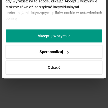
Zapytaj o nią w punkcie sprzedaży!
gdy wyrazisz na to zgodę, klikając Akceptuj wszystkie.
Możesz również zarządzać indywidualnymi
preferencjami dotyczącymi plików cookie w ustawieniach
poniżej.
Konfiguruj produkt
Akceptuj wszystkie
Spersonalizuj
FIORO
AZURA
EL
Biały
Srebrny
Sr
Odrzuć