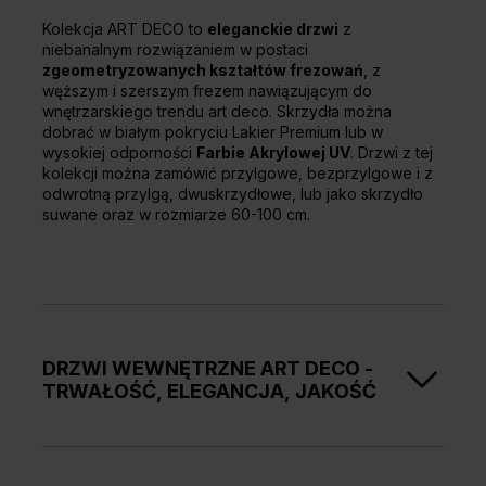
Kolekcja ART DECO to
eleganckie drzwi
z
niebanalnym rozwiązaniem w postaci
zgeometryzowanych kształtów frezowań
, z
węższym i szerszym frezem nawiązującym do
wnętrzarskiego trendu art deco. Skrzydła można
dobrać w białym pokryciu Lakier Premium lub w
wysokiej odporności
Farbie Akrylowej UV
. Drzwi z tej
kolekcji można zamówić przylgowe, bezprzylgowe i z
odwrotną przylgą, dwuskrzydłowe, lub jako skrzydło
suwane oraz w rozmiarze 60-100 cm.
DRZWI WEWNĘTRZNE ART DECO -
TRWAŁOŚĆ, ELEGANCJA, JAKOŚĆ
Blichtr, przepych i wytworność… właśnie te 3 słowa
można uznać za synonim stylu art deco. Kluczem