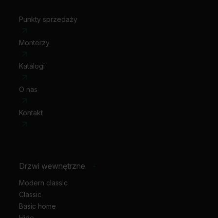
zawiasy 3D kolor złoty (dopłata do ceny ośc.)
nakładki na zawiasy standard
Punkty sprzedaży
klamka z szyldem
Monterzy
Katalogi
O nas
Kontakt
Drzwi wewnętrzne
-
Modern classic
Classic
Basic home
Hide