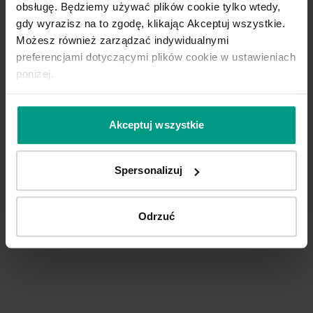
obsługę. Będziemy używać plików cookie tylko wtedy,
gdy wyrazisz na to zgodę, klikając Akceptuj wszystkie.
Możesz również zarządzać indywidualnymi
preferencjami dotyczącymi plików cookie w ustawieniach
poniżej.
Akceptuj wszystkie
Dąb Biały
Czarny
Spersonalizuj
J.2
J
Odrzuć