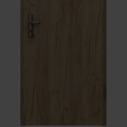
Unia Europejska
Extranet
Dla sygnalisty
OBSERWUJ NAS