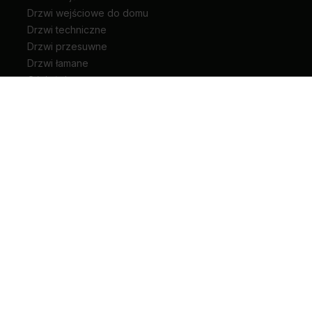
Drzwi wejściowe do domu
Drzwi techniczne
Drzwi przesuwne
Drzwi łamane
Ościeżnice
Klamki do drzwi
Zawiasy i akcesoria do drzwi
Kariera
Pliki do pobrania
Biuro prasowe
Blog
Unia Europejska
Extranet
Dla sygnalisty
Rodzaje drzwi wewnętrznych
+