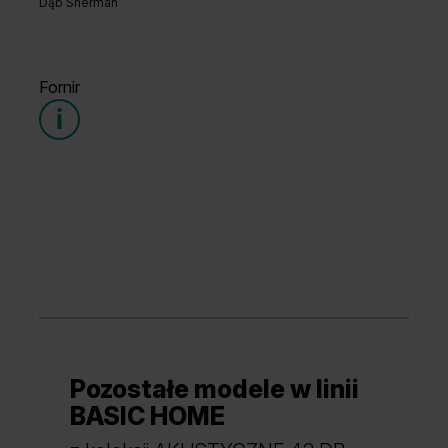
Dąb Sherman
Dąb Casella Biały
Dąb Casella Naturalny
Fornir
Kaszmir
Dąb Brunatny
Mocca
Pozostałe modele w linii
BASIC HOME