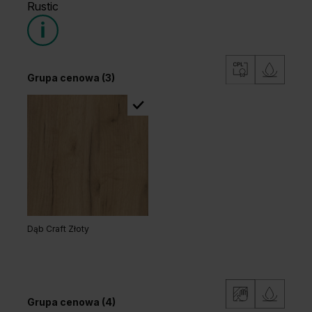
Rustic
Grupa cenowa (3)
Dąb Naturalny
Orzech Naturalny
Grupa cenowa (3)
Dąb Vicenza Szary
Dąb Vicenza
Popielaty Euroinvest
Biały Struktura
Struktura
Hikora Naturalna
Dąb Lorenzo
Dąb Craft Złoty
Dąb Bookmatch
Grupa cenowa (4)