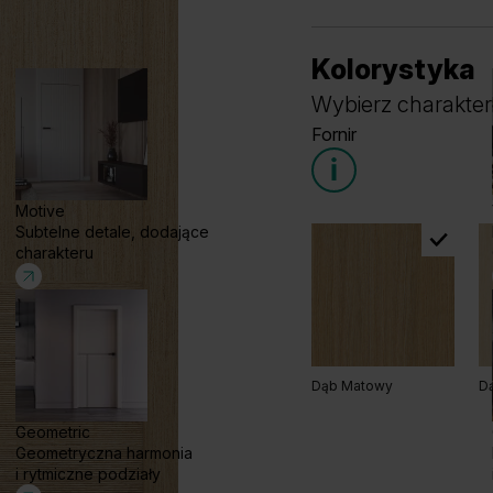
Kolorystyka
Wybierz charakter
Fornir
Motive
Subtelne detale, dodające
charakteru
Dąb Matowy
D
Geometric
Geometryczna harmonia
i rytmiczne podziały