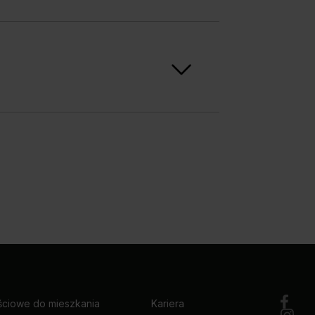
 macie
ściowe do mieszkania
Kariera