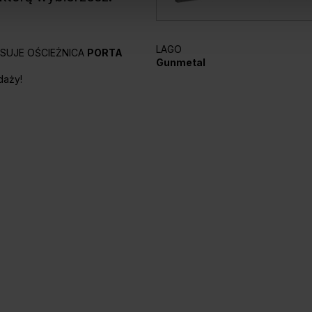
LAGO
PASUJE OŚCIEŻNICA
PORTA
Gunmetal
daży!