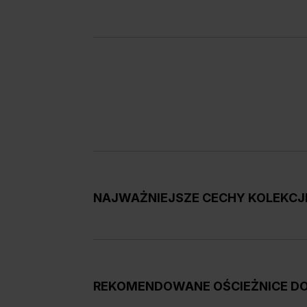
NAJWAŻNIEJSZE CECHY KOLEKCJI
Drzwi są częścią
linii wzorniczej Basic Ho
Kolekcja obejmuje modele V.1, V.2 i V.3 w we
srebrnym
REKOMENDOWANE OŚCIEŻNICE D
Rozmiary skrzydeł od "60" do "100"