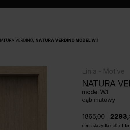
NATURA VERDINO
NATURA VERDINO MODEL W.1
Linia - Motive
NATURA VE
model W.1
dąb matowy
1865,00
2293,
cena skrzydła netto
br