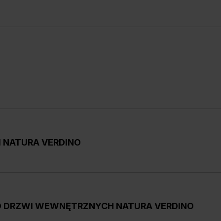
 NATURA VERDINO
me
rsji
gładkiej lub z ozdobnymi intarsjami w trzech kolora
O DRZWI WEWNĘTRZNYCH NATURA VERDINO