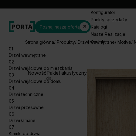
Konfigurator
Punkty sprzedaży
Poznaj naszą ofertę
Katalogi
Nasze Realizacje
Kontakt
Strona główna
Produkty
Drzwi wewnętrzne
Motive
01
Drzwi wewnętrzne
02
Drzwi wejściowe do mieszkania
Nowość
Pakiet akustyczny
03
Drzwi wejściowe do domu
04
Drzwi techniczne
05
Drzwi przesuwne
06
Drzwi łamane
07
Klamki do drzwi