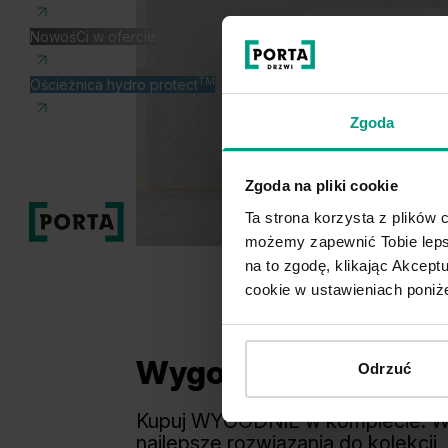
NowośCi w ofercie
TM
Ościeżnica hydro protect
Zgoda
Zgoda na pliki cookie
Ta strona korzysta z plików c
Produkt
możemy zapewnić Tobie lepsz
na to zgodę, klikając Akcep
cookie w ustawieniach poniże
Wygodny wybór
Odrzuć
Kupuj WYGODNIE w komplecie. 
najlepsze rozwiązania do kolekcji,