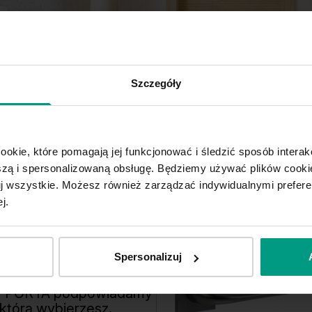
Szczegóły
ookie, które pomagają jej funkcjonować i śledzić sposób interakc
y
Drzwi wewnętrzne
ą i spersonalizowaną obsługę. Będziemy używać plików cookie
tuj wszystkie. Możesz również zarządzać indywidualnymi prefer
j.
Spersonalizuj
W PORTA podpowiadamy
 którą wybierzesz.