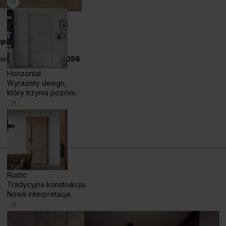
upisz
zwoń!
+48 585 858 056
Horizontal
Wyrazisty design,
który trzyma poziom.
Rustic
Tradycyjna konstrukcja.
Nowa interpretacja.