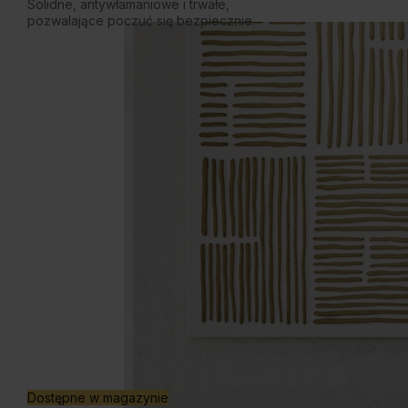
Solidne, antywłamaniowe i trwałe,
pozwalające poczuć się bezpiecznie.
Dostępne w magazynie