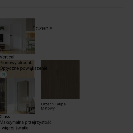
 i kolor wykończenia
Vertical
Pionowy akcent.
Optyczne powiększenie.
ąb Bianco Matowy
Orzech Taupe
Matowy
Glass
Maksymalna przejrzystość
i więcej światła