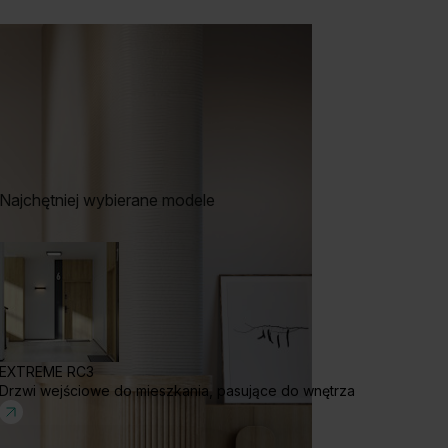
Najchętniej wybierane modele
EXTREME RC3
Drzwi wejściowe do mieszkania, pasujące do wnętrza