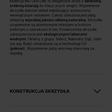
Kolekcja NATURA LINE to eleganckie drzwi z
delikatną
srebrną intarsją
do klasycznych wnętrz. Wypełnienie
skrzydła stanowi wkład stabilizujący wzmocniony
wewnętrznym ramiakiem. Całość obłożona jest płytą
oklejoną
wysokiej jakości okleiną naturalną
. Skrzydła
uzupełnione są aluminiowymi intarsjami w kolorze
srebrnym o szerokości 6 mm. Powierzchnia skrzydła
zabezpieczona jest
ekologicznymi lakierami
wodnymi
. Okleiny z grupy: Select, Naturalny Dąb, Satin
(za wyj. Biały) utwardzane są w technologii UV
(
półmat
). Wypełnienie płytą wiórową otworową za
dopłatą.
KONSTRUKCJA SKRZYDŁA
Wypełnienie skrzydła stanowi wkład stabilizujący