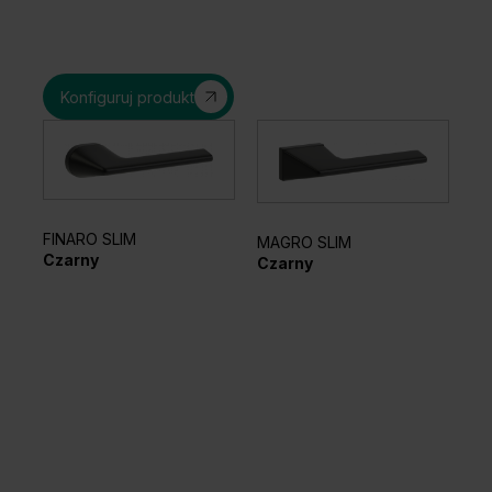
Konfiguruj produkt
FINARO SLIM
MAGRO SLIM
Czarny
EL
Czarny
Sr