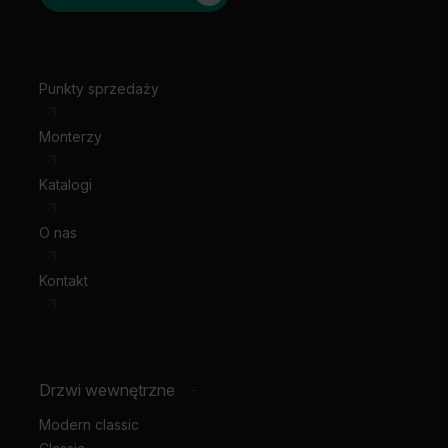
zawiasy 3D kolor złoty (dopłata do ceny ośc.)
klamka z szyldem
Punkty sprzedaży
Monterzy
Katalogi
O nas
Kontakt
Drzwi wewnętrzne
-
Modern classic