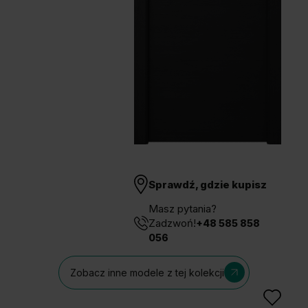
Unia Europejska
Extranet
Dla sygnalisty
OBSERWUJ NAS
Sprawdź, gdzie kupisz
Masz pytania?
Zadzwoń!
+48 585 858
056
Zobacz inne modele z tej kolekcji