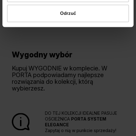
Odrzuć
Wygodny wybór
Kupuj WYGODNIE w komplecie. W
PORTA podpowiadamy najlepsze
rozwiązania do kolekcji, którą
wybierzesz.
DO TEJ KOLEKCJI IDEALNIE PASUJE
OŚCIEŻNICA
PORTA SYSTEM
ELEGANCE
Zapytaj o nią w punkcie sprzedaży!