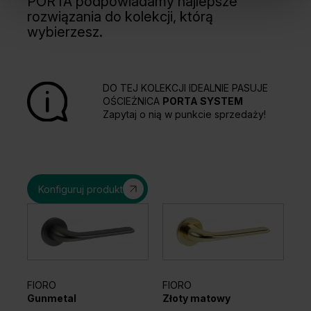
PORTA podpowiadamy najlepsze
rozwiązania do kolekcji, którą
wybierzesz.
DO TEJ KOLEKCJI IDEALNIE PASUJE
OŚCIEŻNICA
PORTA SYSTEM
Zapytaj o nią w punkcie sprzedaży!
Konfiguruj produkt
FIORO
FIORO
EL
Gunmetal
Złoty matowy
Sr