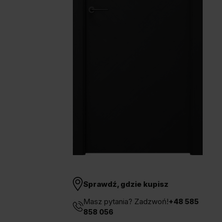
Unia Europejska
Extranet
Dla sygnalisty
OBSERWUJ NAS
Sprawdź, gdzie kupisz
Masz pytania? Zadzwoń!
+48 585
858 056