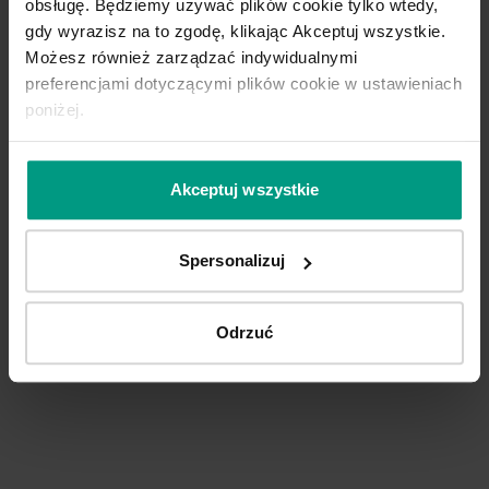
obsługę. Będziemy używać plików cookie tylko wtedy,
PORTA podpowiadamy najlepsze
gdy wyrazisz na to zgodę, klikając Akceptuj wszystkie.
rozwiązania do kolekcji, którą
Możesz również zarządzać indywidualnymi
wybierzesz.
preferencjami dotyczącymi plików cookie w ustawieniach
poniżej.
Konfiguruj produkt
Akceptuj wszystkie
Spersonalizuj
Odrzuć
MAGNA
TURO
Stal nierdzewna
Stal nierdzewna
MI