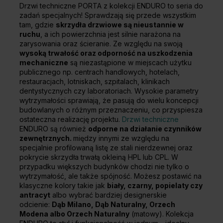
Drzwi techniczne PORTA z kolekcji ENDURO to seria do
zadań specjalnych! Sprawdzają się przede wszystkim
tam, gdzie
skrzydła drzwiowe są nieustannie w
ruchu
, a ich powierzchnia jest silnie narażona na
zarysowania oraz ścieranie. Ze względu na swoją
wysoką trwałość oraz odporność na uszkodzenia
mechaniczne
są niezastąpione w miejscach użytku
publicznego np. centrach handlowych, hotelach,
restauracjach, lotniskach, szpitalach, klinikach
dentystycznych czy laboratoriach. Wysokie parametry
wytrzymałości sprawiają, że pasują do wielu koncepcji
budowlanych o różnym przeznaczeniu, co przyspiesza
ostateczna realizację projektu.
Drzwi techniczne
ENDURO są również
odporne na działanie czynników
zewnętrznych.
między innymi ze względu na
specjalnie profilowaną listę ze stali nierdzewnej oraz
pokrycie skrzydła trwałą okleiną HPL lub CPL. W
przypadku większych budynków chodzi nie tylko o
wytrzymałość, ale także spójność. Możesz postawić na
klasyczne kolory takie jak
biały, czarny, popielaty czy
antracyt
albo wybrać bardziej designerskie
odcienie:
Dąb Milano, Dąb Naturalny, Orzech
Modena albo Orzech Naturalny
(matowy). Kolekcja