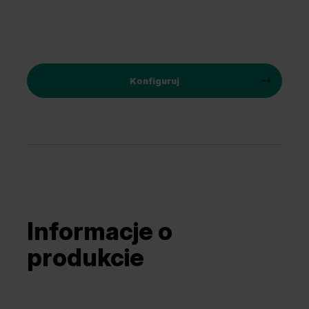
Cz
Konfiguruj
Informacje o
produkcie