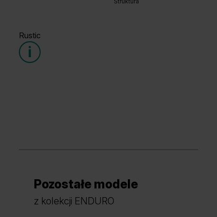
Struktura
Dąb Naturalny
Orzech Naturalny
Rustic
Dąb Vicenza
Dąb Bookmatch
Grupa cenowa (3)
Hikora Naturalna
Dąb Lorenzo
Pozostałe modele
Dąb Craft Złoty
Dąb Craft Złoty
z kolekcji ENDURO