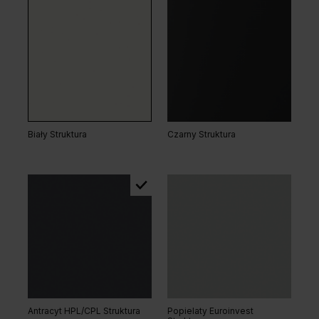
Dąb Vicenza
Dąb Vicenza Szary
Biały Struktura
Czarny Struktura
Dąb Kendal Naturalny
Akacja Lakeland Jasna
Dąb Bookmatch
Dąb Vicenza Szary
Antracyt HPL/CPL Struktura
Popielaty Euroinvest