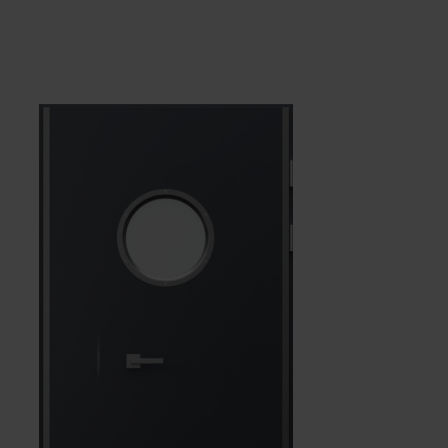
Dąb Kendal Naturalny
Akacja Lakeland Jasna