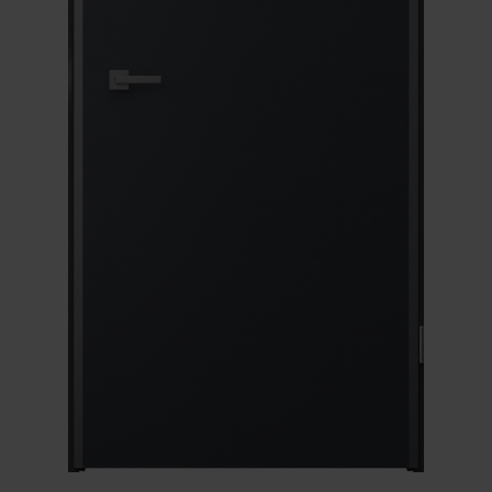
Unia Europejska
Extranet
Dla sygnalisty
OBSERWUJ NAS