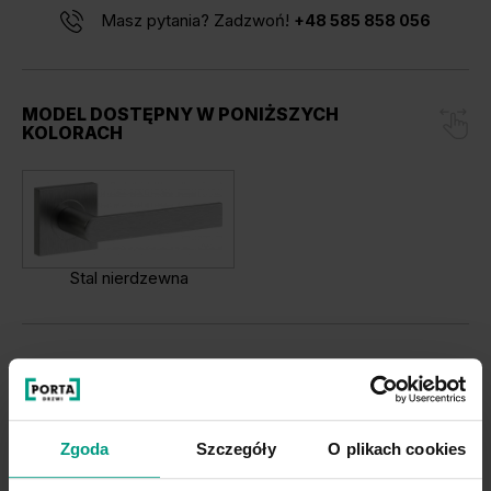
Masz pytania? Zadzwoń!
+48 585 858 056
MODEL DOSTĘPNY W PONIŻSZYCH
KOLORACH
Stal nierdzewna
Opis
Zgoda
Szczegóły
O plikach cookies
Klamka wykonana jest z wysokiej jakości stali nierdzewnej i
zaprojektowana do intensywnego użytkowania. Jest to