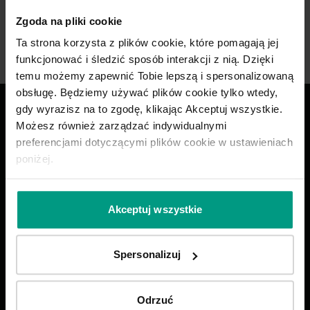
ekonomiczne rozwiązanie. Grubość rozety 10 mm.
Zgoda na pliki cookie
TURO to Klamka ze stali nierdzewnej dostępna z rozetą
zwykłą, patentową, i z blokadą WC.
Ta strona korzysta z plików cookie, które pomagają jej
funkcjonować i śledzić sposób interakcji z nią. Dzięki
temu możemy zapewnić Tobie lepszą i spersonalizowaną
obsługę. Będziemy używać plików cookie tylko wtedy,
gdy wyrazisz na to zgodę, klikając Akceptuj wszystkie.
Drzwi dobrze
Możesz również zarządzać indywidualnymi
zaprojektowane
preferencjami dotyczącymi plików cookie w ustawieniach
poniżej.
ZADZWOŃ
585 858 056
Akceptuj wszystkie
Wybierz swoje drzwi
Spersonalizuj
Odrzuć