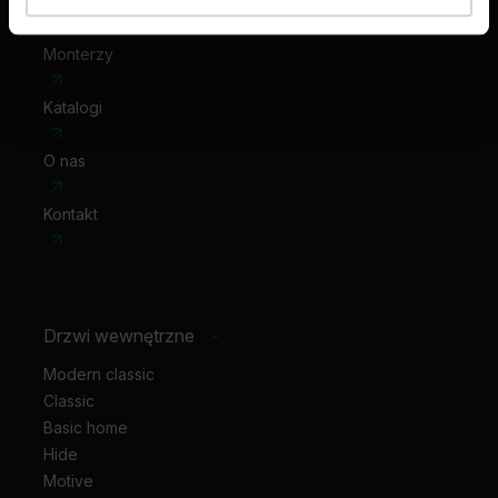
Punkty sprzedaży
Monterzy
Katalogi
O nas
Kontakt
Drzwi wewnętrzne
-
Modern classic
Classic
Basic home
Hide
Motive