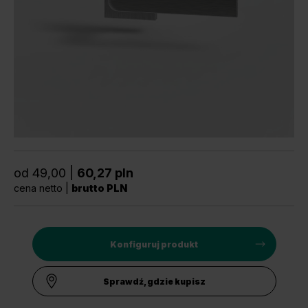
Unia Europejska
Extranet
Dla sygnalisty
OBSERWUJ NAS
od 49,00 |
60,27 pln
cena netto |
brutto PLN
Konfiguruj produkt
Sprawdź, gdzie kupisz