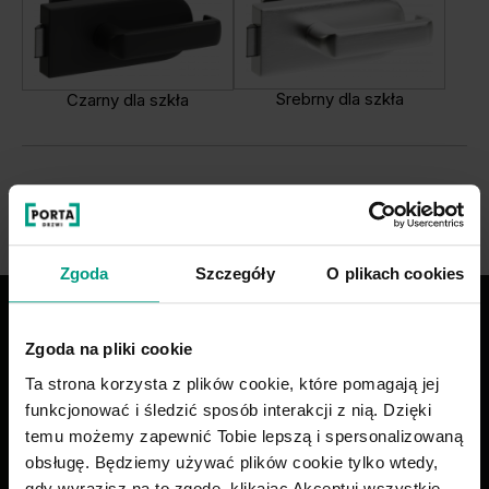
Srebrny dla szkła
Czarny dla szkła
Zgoda
Szczegóły
O plikach cookies
Drzwi dobrze
Zgoda na pliki cookie
zaprojektowane
Ta strona korzysta z plików cookie, które pomagają jej
funkcjonować i śledzić sposób interakcji z nią. Dzięki
ZADZWOŃ
temu możemy zapewnić Tobie lepszą i spersonalizowaną
obsługę. Będziemy używać plików cookie tylko wtedy,
585 858 056
gdy wyrazisz na to zgodę, klikając Akceptuj wszystkie.