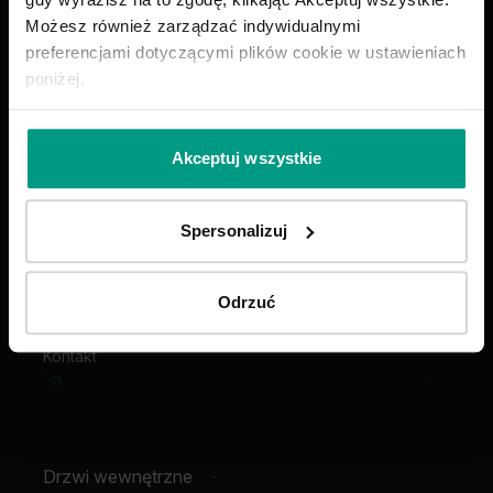
Możesz również zarządzać indywidualnymi
Wybierz swoje drzwi
preferencjami dotyczącymi plików cookie w ustawieniach
poniżej.
Punkty sprzedaży
Akceptuj wszystkie
Monterzy
Spersonalizuj
Katalogi
Odrzuć
O nas
Kontakt
Drzwi wewnętrzne
-