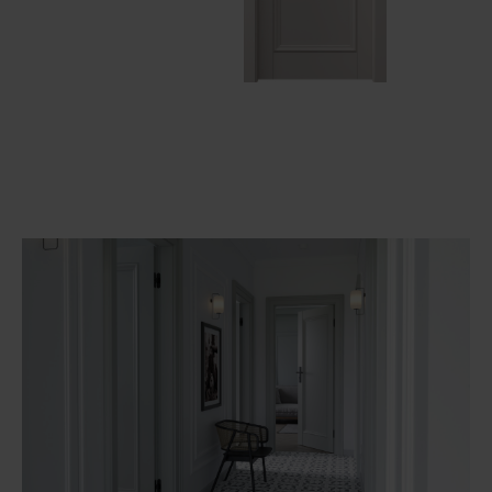
Unia Europejska
Extranet
Dla sygnalisty
OBSERWUJ NAS