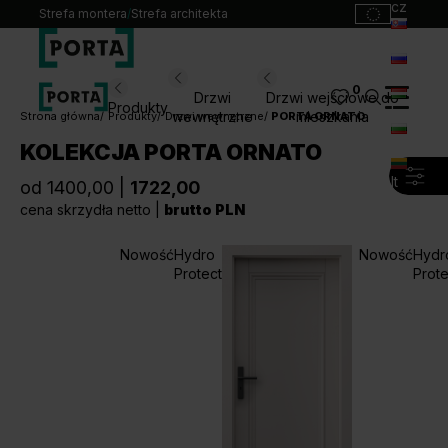
cz
Strefa montera
/
Strefa architekta
sk
ru
0
Wybierz swoje drzwi
Drzwi
Drzwi wejściowe do
Produkty
hu
wewnętrzne
mieszkania
Strona główna
Produkty
Drzwi wewnętrzne
PORTA ORNATO
bg
KOLEKCJA PORTA ORNATO
Produkty
lt
od 1400,00 |
1722,00
Punkty sprzedaży
cena skrzydła netto |
brutto PLN
Katalogi
Kontakt
Nowość
Hydro
Nowość
Hydr
Protect
Prote
Monterzy
Pliki do pobrania
Biuro prasowe
O nas
Blog