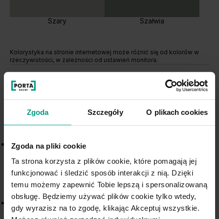
Szary
Szałwia
Kolorystyka na stronie internetowej może różnić się od kolorów w
rzeczywistości, w zależności od ustawień monitora.
Drzwi pokojowe PORTA ORNATO w
Zgoda
Szczegóły
O plikach cookies
stylu klasycznym
Drzwi wewnętrzne PORTA ORNATO o
ramiakowej
Zgoda na pliki cookie
konstrukcji
to propozycja dla osób, które szukają
Ta strona korzysta z plików cookie, które pomagają jej
eleganckich drzwi z dekoracyjnym detalem
, ale w
funkcjonować i śledzić sposób interakcji z nią. Dzięki
nowoczesnej, uporządkowanej formie.
temu możemy zapewnić Tobie lepszą i spersonalizowaną
obsługę. Będziemy używać plików cookie tylko wtedy,
Kolekcja
nawiązuje do klasycznej estetyki, a
gdy wyrazisz na to zgodę, klikając Akceptuj wszystkie.
jednocześnie dobrze wpisuje się we współczesne