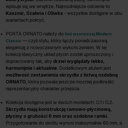
wpisuje się we wnętrze. Najmodniejsze odcienie to
Kaszmir, Szałwia i Oliwka
- wszystkie dostępne w obu
wariantach pokryć.
PORTA ORNATO należy do
linii wzorniczej Modern
— czyli stylu, który łączy ponadczasową
Classic
elegancję z nowoczesnym wykończeniem. W tej
kolekcji klasyczny układ płycin został uproszczony i
dopracowany tak, aby
drzwi wyglądały lekko,
harmonijnie i aktualnie
. Dodatkowym atutem jest
możliwość zestawienia skrzydła z listwą ozdobną
ORNATO
, która pozwala jeszcze mocniej podkreślić
reprezentacyjny charakter przejścia.
Kolekcja dostępna jest w dwóch modelach: O.1 i O.2.
Skrzydła mają konstrukcję ramowo-płycinową,
płyciny o grubości 6 mm oraz ozdobne ramki.
Przygotowanie do skrótu wynosi maksymalnie 60 mm, a