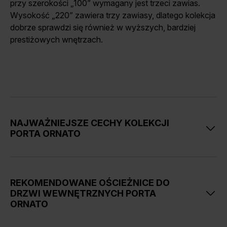
przy szerokości „100” wymagany jest trzeci zawias.
Wysokość „220” zawiera trzy zawiasy, dlatego kolekcja
dobrze sprawdzi się również w wyższych, bardziej
prestiżowych wnętrzach.
NAJWAŻNIEJSZE CECHY KOLEKCJI
PORTA ORNATO
Drzwi są częścią
linii wzorniczej Modern Classic.
Kolekcja obejmuje modele O.1 i O.2.
REKOMENDOWANE OŚCIEŻNICE DO
Konstrukcja ramowo-płycinowa.
DRZWI WEWNĘTRZNYCH PORTA
ORNATO
Skrzydła posiadają płyciny o grubości 6 mm oraz
ozdobne ramki.