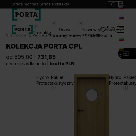
cz
Strefa montera
/
Strefa architekta
sk
ru
0
Wybierz swoje drzwi
Drzwi
Drzwi wejściowe do
Produkty
hu
wewnętrzne
mieszkania
Strona główna
Produkty
Drzwi wewnętrzne
PORTA CPL
bg
KOLEKCJA PORTA CPL
Produkty
lt
od 595,00 |
731,85
Punkty sprzedaży
cena skrzydła netto |
brutto PLN
Katalogi
Kontakt
Hydro
Pakiet
Hydro
Pakiet
Protect
akustyczny
Protect
akust
Monterzy
Pliki do pobrania
Biuro prasowe
O nas
Blog