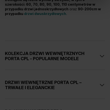
szerokości: 60, 70, 80, 90, 100, 110 centymetrów w
przypadku drzwi jednoskrzydłowych
oraz
90-200cm w
przypadku
drzwi dwuskrzydłowych
.
KOLEKCJA DRZWI WEWNĘTRZNYCH
PORTA CPL - POPULARNE MODELE
PORTA CPL model 1.1
to skrzydła pełne bez zdobień i
przeszkleń, które świetnie sprawdzą się we wnętrzach
DRZWI WEWNĘTRZNE PORTA CPL –
klasycznych, loftowych, jak i minimalistycznych
TRWAŁE I ELEGANCKIE
aranżacjach. Łącząc je ze
stalową ościeżnicą w
kolorze czarnym
, czarną klamką i okuciami oraz
Drzwi wewnętrzne
z kolekcji PORTA CPL są
pokryte
wytrzymałą i trwałą okleiną syntetyczną
. Laminat
wybierając okleinę w odcieniu naturalnego drewna