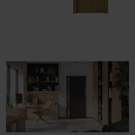
Unia Europejska
Extranet
Dla sygnalisty
OBSERWUJ NAS