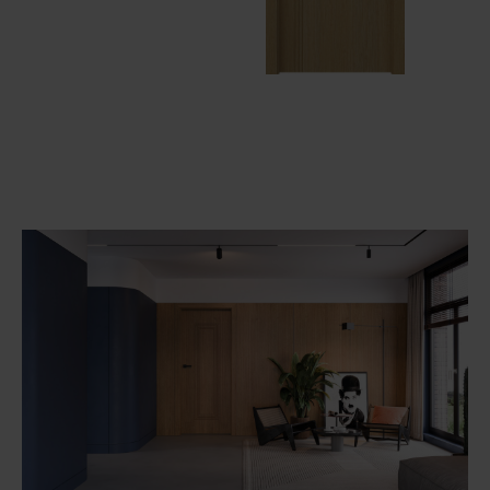
Unia Europejska
Extranet
Dla sygnalisty
OBSERWUJ NAS