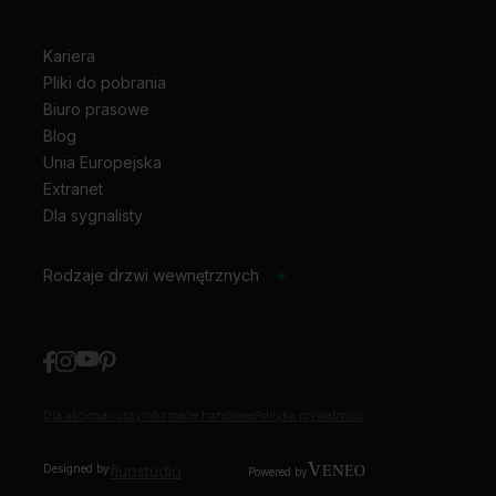
Kariera
Pliki do pobrania
Biuro prasowe
Blog
Unia Europejska
Extranet
Dla sygnalisty
Rodzaje drzwi wewnętrznych
+
Dla akcjonariuszy
Informacje handlowe
Polityka prywatności
Designed by
fluostudio
Powered by