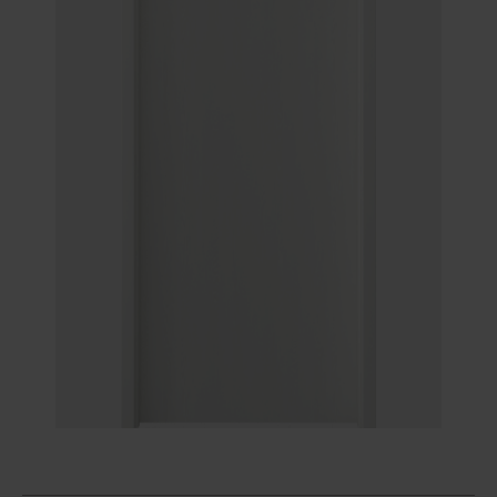
Unia Europejska
Extranet
Dla sygnalisty
OBSERWUJ NAS