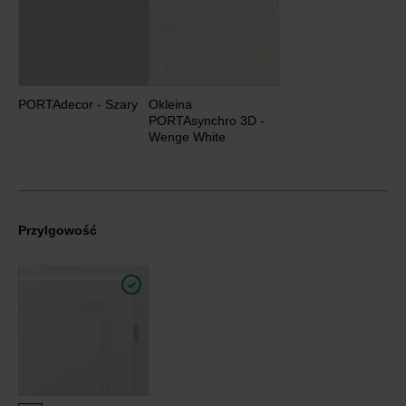
PORTAdecor - Szary
Okleina
PORTAsynchro 3D -
Wenge White
Przylgowość