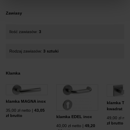
Zawiasy
Ilość zawiasów:
3
Rodzaj zawiasów:
3 sztuki
Klamka
klamka MAGNA inox
klamka TUR
kwadrat
35,00 zł netto |
43,05
zł brutto
klamka EDEL inox
49,00 zł nett
zł brutto
40,00 zł netto |
49,20