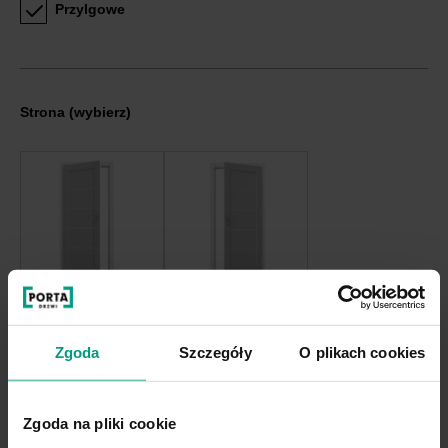
Przylgowe
Strona
(wybierz)
Lewa
Prawa
Zgoda
Szczegóły
O plikach cookies
Rodzaj zamka:
WYBIERZ
Zgoda na pliki cookie
Wybór zamka łazienkowego oznacza podcięcie