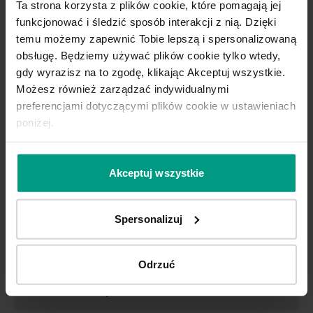
Ta strona korzysta z plików cookie, które pomagają jej
wentylacyjne w skrzydle i klamkę z blokadą WC
funkcjonować i śledzić sposób interakcji z nią. Dzięki
temu możemy zapewnić Tobie lepszą i spersonalizowaną
obsługę. Będziemy używać plików cookie tylko wtedy,
gdy wyrazisz na to zgodę, klikając Akceptuj wszystkie.
Możesz również zarządzać indywidualnymi
preferencjami dotyczącymi plików cookie w ustawieniach
poniżej.
Akceptuj wszystkie
Szerokość skrzydła:
80
Spersonalizuj
Wypełnienie:
WYBIERZ
Odrzuć
Kolor okuć:
srebrny