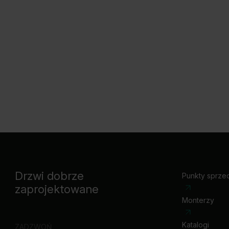
Drzwi dobrze
Punkty sprze
zaprojektowane
Monterzy
Katalogi
ZADZWOŃ