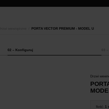
Drzwi wewnętrzne
/
PORTA VECTOR PREMIUM - MODEL U
02 – Konfiguruj
03 
Drzwi wewn
PORT
MODE
Ilość:
1 