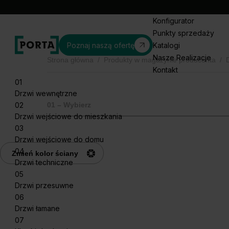
Konfigurator
Punkty sprzedaży
Poznaj naszą ofertę
Katalogi
Nasze Realizacje
Strona główna
/
Produkty w magazynie producenta
/
Kontakt
01
Drzwi wewnętrzne
02
01 – Wybierz
Drzwi wejściowe do mieszkania
03
Drzwi wejściowe do domu
04
Zmień kolor ściany
Drzwi techniczne
05
Drzwi przesuwne
06
Drzwi łamane
07