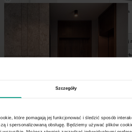
Lewa
Rodzaj 
Wybó
went
Szczegóły
ookie, które pomagają jej funkcjonować i śledzić sposób interakc
ą i spersonalizowaną obsługę. Będziemy używać plików cookie
tuj wszystkie. Możesz również zarządzać indywidualnymi prefer