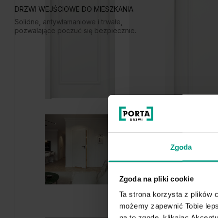
DRZWI WEJŚCIOWE DO MIESZKANIA
Solidne, antywłamaniowe i trwałe,
pozwalające poczuć się bezpiecznie.
Zgoda
Zgoda na pliki cookie
Ta strona korzysta z plików c
możemy zapewnić Tobie lepsz
na to zgodę, klikając Akcep