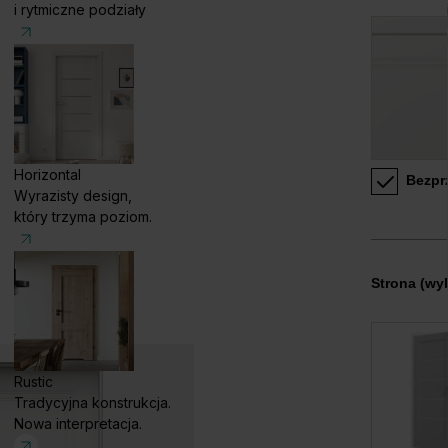
i rytmiczne podziały
Horizontal
Bezpr
Wyrazisty design,
który trzyma poziom.
Strona
(wyb
Rustic
Tradycyjna konstrukcja.
Nowa interpretacja.