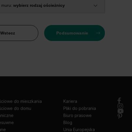
 muru:
wybierz rodzaj ościeżnicy
Wstecz
Podsumowanie
ściowe do mieszkania
Kariera
ściowe do domu
Pliki do pobrania
hniczne
Biuro prasowe
zesuwne
Blog
ane
Unia Europejska