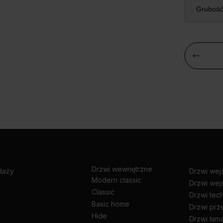
Grubość
Drzwi wewnętrzne
daży
Drzwi wej
Modern classic
Drzwi wej
Classic
Drzwi tec
Basic home
Drzwi pr
Hide
Drzwi łam