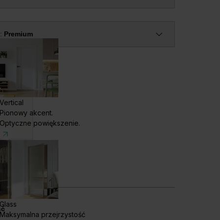
e:
Premium
Vertical
Pionowy akcent.
Optyczne powiększenie.
remium -
Glass
ść
Maksymalna przejrzystość