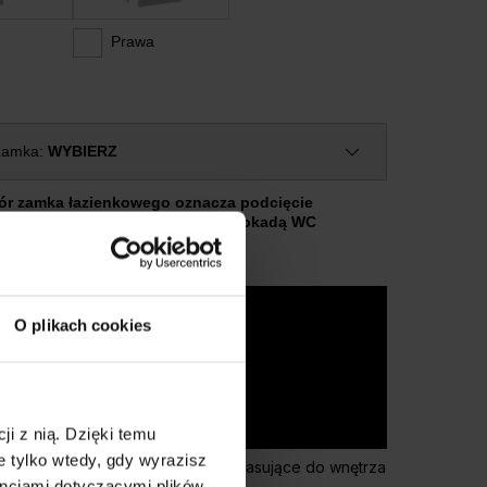
Prawa
zamka:
WYBIERZ
r zamka łazienkowego oznacza podcięcie
ylacyjne w skrzydle i klamkę z blokadą WC
Najchętniej wybierane modele
O plikach cookies
ji z nią. Dzięki temu
EXTREME RC3
 tylko wtedy, gdy wyrazisz
Drzwi wejściowe do mieszkania, pasujące do wnętrza
encjami dotyczącymi plików