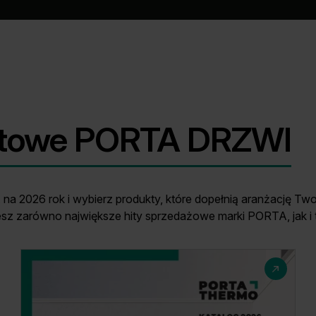
uktowe PORTA DRZWI
a 2026 rok i wybierz produkty, które dopełnią aranżację Twoj
ziesz zarówno największe hity sprzedażowe marki PORTA, jak i