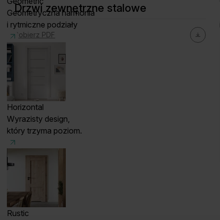
Geometric
Drzwi zewnętrzne stalowe
Geometryczna harmonia
i rytmiczne podziały
Pobierz PDF
Horizontal
Wyrazisty design,
który trzyma poziom.
Rustic