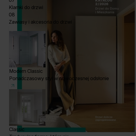
07
Klamki do drzwi
08
Zawiasy i akcesoria do drzwi
Modern Classic
Ponadczasowy styl w nowoczesnej odsłonie
Classic