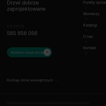
Drzwi dobrze
Punkty sprz
zaprojektowane
Monterzy
Katalogi
ZADZWOŃ
585 858 056
O nas
Kontakt
Wybierz swoje drzwi
Rodzaje drzwi wewnętrznych
+
Dla akcjonariuszy
Informacje handlowe
Polityka prywatności