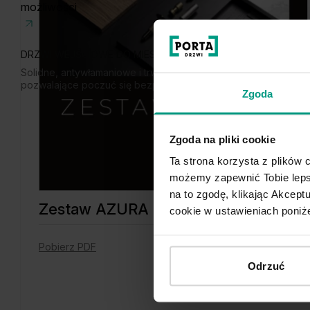
możliwości
DRZWI WEJŚCIOWE DO MIESZKANIA
Solidne, antywłamaniowe i trwałe,
pozwalające poczuć się bezpiecznie.
Zgoda
Zgoda na pliki cookie
Ta strona korzysta z plików c
możemy zapewnić Tobie lepsz
na to zgodę, klikając Akcep
Zestaw AZURA
cookie w ustawieniach poniże
Pobierz PDF
Odrzuć