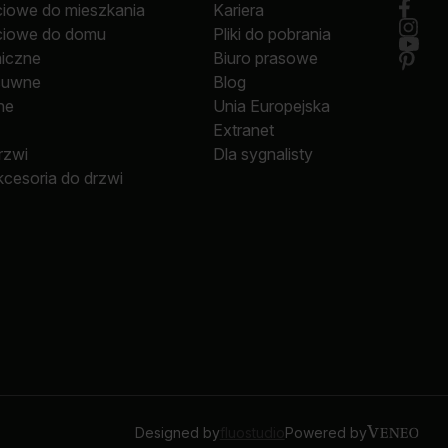
ciowe do mieszkania
Kariera
ciowe do domu
Pliki do pobrania
niczne
Biuro prasowe
suwne
Blog
ne
Unia Europejska
Extranet
rzwi
Dla sygnalisty
kcesoria do drzwi
Designed by
fluostudio
Powered by