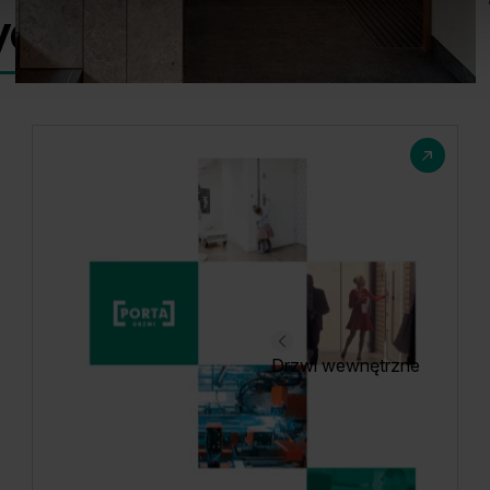
ycyjne
Drzwi wewnętrzne