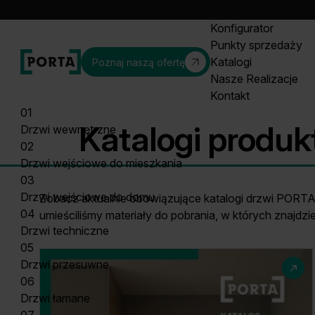
Konfigurator
Punkty sprzedaży
Katalogi
Poznaj naszą ofertę
Nasze Realizacje
Kontakt
01
Katalogi prod
Drzwi wewnętrzne
02
Drzwi wejściowe do mieszkania
03
Drzwi wejściowe do domu
Zobacz aktualnie obowiązujące katalogi drzwi PORTA n
04
umieściliśmy materiały do pobrania, w których znajd
Drzwi techniczne
05
Drzwi przesuwne
06
Drzwi łamane