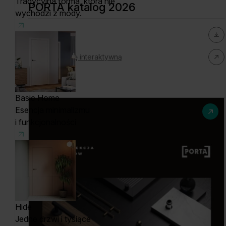
Tradycyjna forma, która nie
PORTA katalog 2026
wychodzi z mody.
Pobierz PDF
Zobacz wersję interaktywną
Basic Home
Esencja minimalizmu
i funkcjonalności
Hide
Jedne drzwi i tysiące