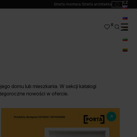
cz
Strefa montera
/
Strefa architekta
sk
ru
0
hu
bg
lt
ego domu lub mieszkania. W sekcji katalogi
 tegoroczne nowości w ofercie.