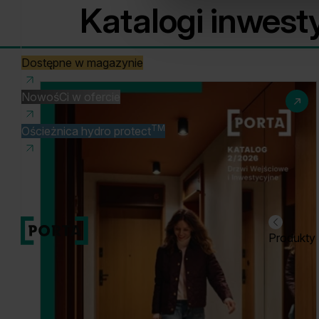
Katalogi inwest
Dostępne w magazynie
NowośCi w ofercie
TM
Ościeżnica hydro protect
Produkty