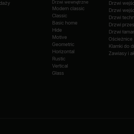
Drzwi wewnętrzne
edaży
Drzwi wejś
Modern classic
Drzwi wejś
Classic
Drzwi tech
Basic home
Drzwi prze
Hide
Drzwi łama
Motive
Ościeżnice
Geometric
Klamki do d
Horizontal
Zawiasy i a
Rustic
Vertical
Glass