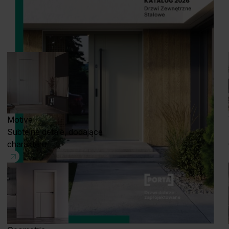
Motive
Subtelne detale, dodające
charakteru