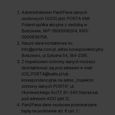
Unia Europejska
Extranet
Administratorem Pani/Pana danych
Dla sygnalisty
osobowych (ADO) jest: PORTA KMI
Poland spółka akcyjna z siedzibą w
Bolszewie, NIP: 5850006204, KRS:
0000838758.
OBSERWUJ NAS
Nasze dane kontaktowe to:
info@porta.com.pl, adres korespondencyjny
Bolszewo, ul Szkolna 54, (84-239).
Z inspektorem ochrony danych możesz
skontaktować się pod adresem e-mail:
IOD_PORTA@baltis.pl lub
korespondencyjnie na adres „Inspektor
ochrony danych PORTA”, ul.
Hryniewickiego 6c/17, 81-340 Gdynia lub
pod adresem ADO (pkt 2).
Pani/Pana dane osobowe przetwarzane
będą na podstawie art. 6 ust. 1 :