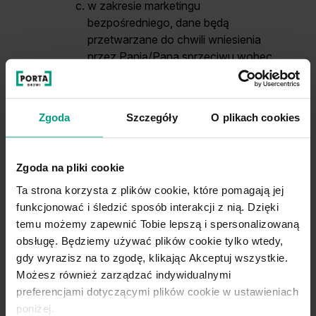
w zakresie marketingu
bezpośredniego, dane będą
przetwarzane do chwili wniesienia
przez Panią/Pana sprzeciwu wobec
przetwarzania danych w tym celu.
Informujemy o przysługującym prawie do
Zgoda
Szczegóły
O plikach cookies
dostępu do swoich danych
osobowych i żądania ich kopii,
sprostowania swoich danych
Zgoda na pliki cookie
osobowych,
Ta strona korzysta z plików cookie, które pomagają jej
żądania ograniczenia przetwarzania
funkcjonować i śledzić sposób interakcji z nią. Dzięki
swoich danych,
temu możemy zapewnić Tobie lepszą i spersonalizowaną
cofnięcia wyrażonej zgody,
obsługę. Będziemy używać plików cookie tylko wtedy,
przenoszenia danych,
gdy wyrazisz na to zgodę, klikając Akceptuj wszystkie.
usunięcia danych, jeżeli nie jest
Możesz również zarządzać indywidualnymi
realizowany żaden inny cel
preferencjami dotyczącymi plików cookie w ustawieniach
przetwarzania,
poniżej.