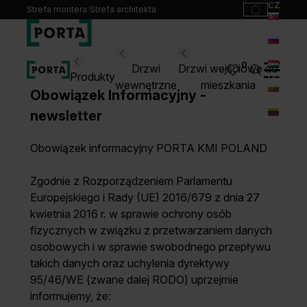
cz
Strefa montera
/
Strefa architekta
sk
ru
Wybierz swoje drzwi
0
Drzwi
Drzwi wejściowe do
hu
Produkty
wewnętrzne
mieszkania
Obowiązek Informacyjny -
bg
Produkty
newsletter
lt
Punkty sprzedaży
Obowiązek informacyjny PORTA KMI POLAND
Katalogi
Kontakt
Zgodnie z Rozporządzeniem Parlamentu
Europejskiego i Rady (UE) 2016/679 z dnia 27
Monterzy
kwietnia 2016 r. w sprawie ochrony osób
Pliki do pobrania
fizycznych w związku z przetwarzaniem danych
Biuro prasowe
osobowych i w sprawie swobodnego przepływu
O nas
takich danych oraz uchylenia dyrektywy
Blog
95/46/WE (zwane dalej RODO) uprzejmie
informujemy, że: