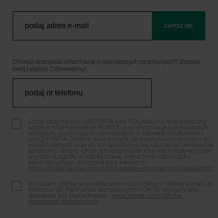
ZAPISZ SIĘ
Chcesz dostawać informacje o najnowszych promocjach? Zostaw
swój telefon! Odzwonimy!
Chcę otrzymywać od PORTA KMI POLAND na mój wskazany
adres e-mail newsletter PORTA oraz informacje o produktach,
usługach, promocjach i nowościach w zakresie produktów i
usług PORTA. Jestem świadomy/a, że mam prawo dostępu do
swoich danych oraz do ich sprostowania, usunięcia i wniesienia
sprzeciwu wobec ich przetwarzania jak również mogę wycofać
wyrażoną zgodę w każdej chwili. Pełna treść obowiązku
informacyjnego dostępna pod adresem:
https://www.porta.com.pl/obowiazek-informacyjny-newsletter
Wyrażam zgodę na przekazanie moich danych (adres e-mail, że
telefonu) do Partnerów biznesowych PORTA, których lista
dostępna jest pod adresem:
www.porta.com.pl/lista-
partnerow-handlowych