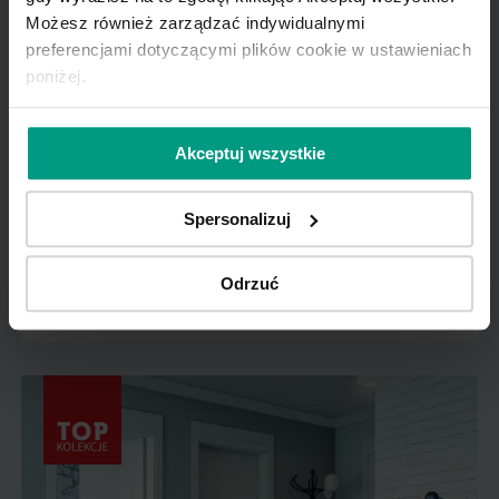
Możesz również zarządzać indywidualnymi
preferencjami dotyczącymi plików cookie w ustawieniach
poniżej.
Akceptuj wszystkie
Spersonalizuj
Drzwi z lustrem jako sposób na stworzenie
jaśniejszej przestrzeni w mieszkaniu. Zainspiruj
się!
Odrzuć