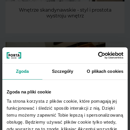
Wnętrze skandynawskie - styl i prostota
wystroju wnętrz
Zgoda
Szczegóły
O plikach cookies
Zgoda na pliki cookie
Letnie klimaty w Twoim domu - wnętrze w stylu
Ta strona korzysta z plików cookie, które pomagają jej
prowansalskim
funkcjonować i śledzić sposób interakcji z nią. Dzięki
temu możemy zapewnić Tobie lepszą i spersonalizowaną
obsługę. Będziemy używać plików cookie tylko wtedy,
gdy wyrazisz na to zgodę, klikając Akceptuj wszystkie.