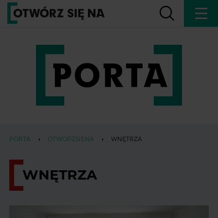
PORTA
OTWORZSIENA
WNĘTRZA
WNĘTRZA