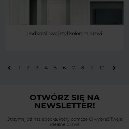
Podkreśl swój styl kolorem drzwi
1
2
3
4
5
6
7
8
9
10
OTWÓRZ SIĘ
NA
NEWSLETTER!
Otrzymaj od nas ebooka, który pomoże Ci wybrać Twoje
idealne drzwi!