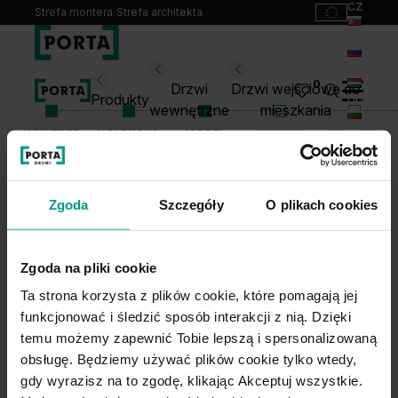
cz
Strefa montera
/
Strefa architekta
sk
ru
Wybierz swoje drzwi
0
Drzwi
Drzwi wejściowe do
hu
Produkty
wewnętrzne
mieszkania
bg
WNĘTRZE
KOLEKCJA
MODEL
KOLOR
KLAMKA
Produkty
lt
Punkty sprzedaży
PAKIET AKUSTYCZNY
Katalogi
Zgoda
Szczegóły
O plikach cookies
Kontakt
0
Monterzy
Zgoda na pliki cookie
Pliki do pobrania
Ta strona korzysta z plików cookie, które pomagają jej
Biuro prasowe
funkcjonować i śledzić sposób interakcji z nią. Dzięki
O nas
temu możemy zapewnić Tobie lepszą i spersonalizowaną
Blog
obsługę. Będziemy używać plików cookie tylko wtedy,
gdy wyrazisz na to zgodę, klikając Akceptuj wszystkie.