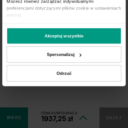
Możesz również zarządzać indywidualnymi
Unia Europejska
preferencjami dotyczącymi plików cookie w ustawieniach
Extranet
poniżej.
Dla sygnalisty
MODEL
PORTA 4
ŻYWIOŁY ZIEMIA
Akceptuj wszystkie
MODEL Z.1
2134,05 zł
OBSERWUJ NAS
Spersonalizuj
Odrzuć
CENA KONFIGURACJI
1937,25 zł
WRÓĆ
DALEJ