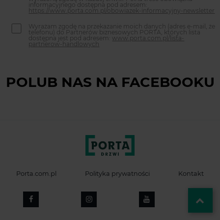
informacyjnego dostępna pod adresem:
https://www.porta.com.pl/obowiazek-informacyjny-newsletter
Wyrażam zgodę na przekazanie moich danych (adres e-mail, że
telefonu) do Partnerów biznesowych PORTA, których lista
dostępna jest pod adresem:
www.porta.com.pl/lista-
partnerow-handlowych
POLUB NAS NA FACEBOOKU
Porta.com.pl
Polityka prywatności
Kontakt