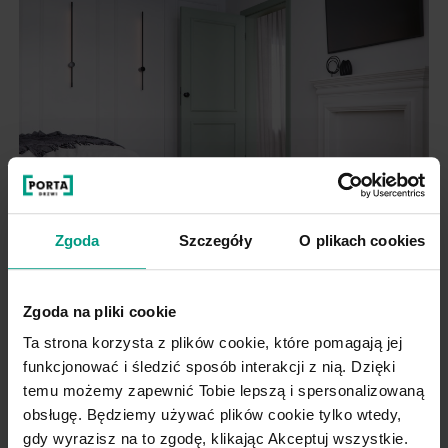
Zgoda
Szczegóły
O plikach cookies
Sypialnia z drzwiami
wewnętrznymi w kolorze
szałwii i oliwki = oaza
Zgoda na pliki cookie
spokoju i relaksu
Ta strona korzysta z plików cookie, które pomagają jej
funkcjonować i śledzić sposób interakcji z nią. Dzięki
temu możemy zapewnić Tobie lepszą i spersonalizowaną
Sypiania do miejsce, w którym chcesz
obsługę. Będziemy używać plików cookie tylko wtedy,
odpocząć po ciężkim dniu. To
gdy wyrazisz na to zgodę, klikając Akceptuj wszystkie.