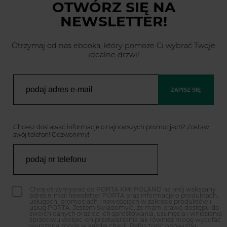
OTWÓRZ SIĘ
NA
NEWSLETTER!
Otrzymaj od nas ebooka, który pomoże Ci wybrać Twoje
idealne drzwi!
ZAPISZ SIĘ
Chcesz dostawać informacje o najnowszych promocjach? Zostaw
swój telefon! Odzwonimy!
Chcę otrzymywać od PORTA KMI POLAND na mój wskazany
adres e-mail newsletter PORTA oraz informacje o produktach,
usługach, promocjach i nowościach w zakresie produktów i
usług PORTA. Jestem świadomy/a, że mam prawo dostępu do
swoich danych oraz do ich sprostowania, usunięcia i wniesienia
sprzeciwu wobec ich przetwarzania jak również mogę wycofać
wyrażoną zgodę w każdej chwili. Pełna treść obowiązku