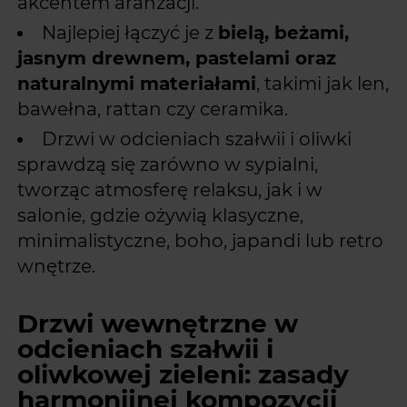
akcentem aranżacji.
Najlepiej łączyć je z
bielą, beżami,
jasnym drewnem, pastelami oraz
naturalnymi materiałami
, takimi jak len,
bawełna, rattan czy ceramika.
Drzwi w odcieniach szałwii i oliwki
sprawdzą się zarówno w sypialni,
tworząc atmosferę relaksu, jak i w
salonie, gdzie ożywią klasyczne,
minimalistyczne, boho, japandi lub retro
wnętrze.
Drzwi wewnętrzne w
odcieniach szałwii i
oliwkowej zieleni: zasady
harmonijnej kompozycji