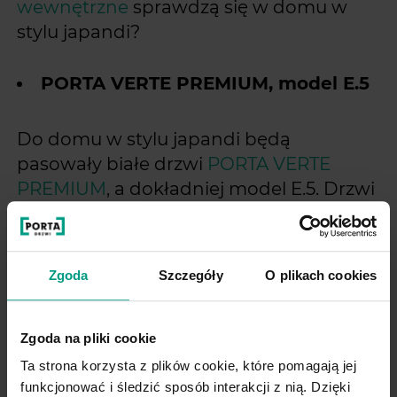
wewnętrzne
sprawdzą się w domu w
stylu japandi?
PORTA VERTE PREMIUM, model E.5
Do domu w stylu japandi będą
pasowały białe drzwi
PORTA VERTE
PREMIUM
, a dokładniej model E.5. Drzwi
są dostępne w wersji
z dekoracyjnymi
panelami lub przeszkleniami
. Ta druga
opcja, idealnie posłuży do doświetlenia
Zgoda
Szczegóły
O plikach cookies
salonu lub innego pomieszczenia.
Zgoda na pliki cookie
Ta strona korzysta z plików cookie, które pomagają jej
funkcjonować i śledzić sposób interakcji z nią. Dzięki