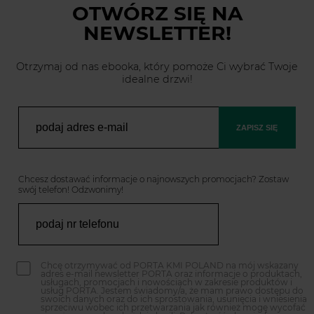
OTWÓRZ SIĘ
NA
NEWSLETTER!
Otrzymaj od nas ebooka, który pomoże Ci wybrać Twoje
idealne drzwi!
ZAPISZ SIĘ
Chcesz dostawać informacje o najnowszych promocjach? Zostaw
swój telefon! Odzwonimy!
Chcę otrzymywać od PORTA KMI POLAND na mój wskazany
adres e-mail newsletter PORTA oraz informacje o produktach,
usługach, promocjach i nowościach w zakresie produktów i
usług PORTA. Jestem świadomy/a, że mam prawo dostępu do
swoich danych oraz do ich sprostowania, usunięcia i wniesienia
sprzeciwu wobec ich przetwarzania jak również mogę wycofać