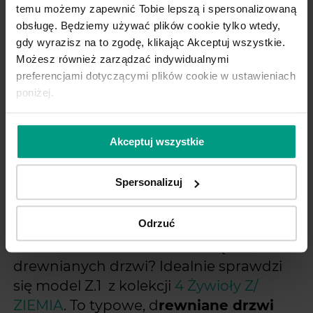
temu możemy zapewnić Tobie lepszą i spersonalizowaną
obsługę. Będziemy używać plików cookie tylko wtedy,
gdy wyrazisz na to zgodę, klikając Akceptuj wszystkie.
Możesz również zarządzać indywidualnymi
preferencjami dotyczącymi plików cookie w ustawieniach
poniżej.
drzwi z kolekcji PORTA VERTE PREMIUM
Akceptuj wszystkie
4 Żywioły Z/ZIEMIA, model Z.1
Spersonalizuj
Jedna z cech rozpoznawczych stylu
Odrzuć
japandi to drewniane meble. Czemu
zatem nie zastosować we wnętrzu
drewnianych drzwi? Idealnie sprawdzi
się model Z.1 z kolekcji
4 Żywioły Z/
ZIEMIA
. To typowe, d
rewniane drzwi