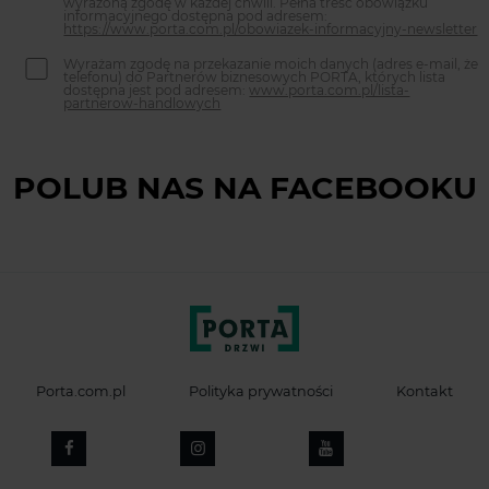
wyrażoną zgodę w każdej chwili. Pełna treść obowiązku
informacyjnego dostępna pod adresem:
https://www.porta.com.pl/obowiazek-informacyjny-newsletter
Wyrażam zgodę na przekazanie moich danych (adres e-mail, że
telefonu) do Partnerów biznesowych PORTA, których lista
dostępna jest pod adresem:
www.porta.com.pl/lista-
partnerow-handlowych
POLUB NAS NA FACEBOOKU
Porta.com.pl
Polityka prywatności
Kontakt