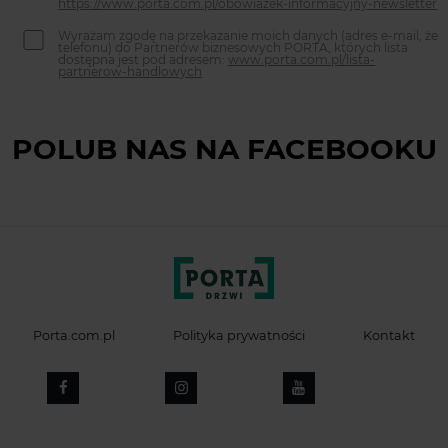
https://www.porta.com.pl/obowiazek-informacyjny-newsletter
Wyrażam zgodę na przekazanie moich danych (adres e-mail, że
telefonu) do Partnerów biznesowych PORTA, których lista
dostępna jest pod adresem:
www.porta.com.pl/lista-
partnerow-handlowych
POLUB NAS NA FACEBOOKU
Porta.com.pl
Polityka prywatności
Kontakt