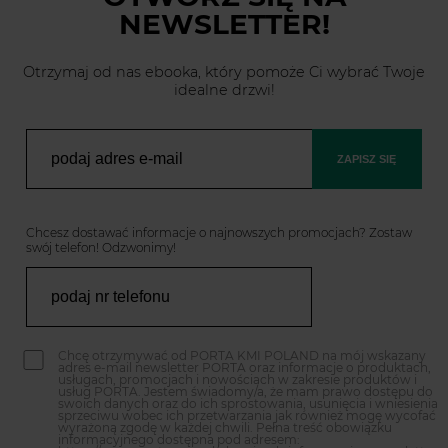
NEWSLETTER!
Otrzymaj od nas ebooka, który pomoże Ci wybrać Twoje
idealne drzwi!
ZAPISZ SIĘ
Chcesz dostawać informacje o najnowszych promocjach? Zostaw
swój telefon! Odzwonimy!
Chcę otrzymywać od PORTA KMI POLAND na mój wskazany
adres e-mail newsletter PORTA oraz informacje o produktach,
usługach, promocjach i nowościach w zakresie produktów i
usług PORTA. Jestem świadomy/a, że mam prawo dostępu do
swoich danych oraz do ich sprostowania, usunięcia i wniesienia
sprzeciwu wobec ich przetwarzania jak również mogę wycofać
wyrażoną zgodę w każdej chwili. Pełna treść obowiązku
informacyjnego dostępna pod adresem: