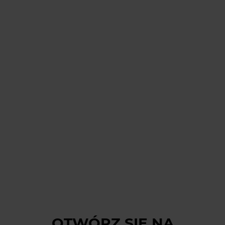
OTWÓRZ SIĘ
NA