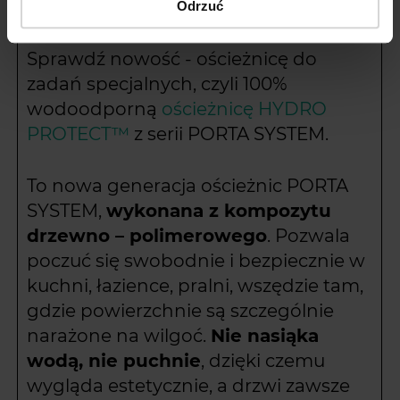
Ważne!
Odrzuć
Sprawdź nowość - ościeżnicę do
zadań specjalnych, czyli 100%
wodoodporną
ościeżnicę HYDRO
PROTECT™
z serii PORTA SYSTEM.
To nowa generacja ościeżnic PORTA
SYSTEM,
wykonana z kompozytu
drzewno – polimerowego
. Pozwala
poczuć się swobodnie i bezpiecznie w
kuchni, łazience, pralni, wszędzie tam,
gdzie powierzchnie są szczególnie
narażone na wilgoć.
Nie nasiąka
wodą, nie puchnie
, dzięki czemu
wygląda estetycznie, a drzwi zawsze