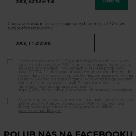
ZAPISZ SIĘ
Chcesz dostawać informacje o najnowszych promocjach? Zostaw
swój telefon! Odzwonimy!
Chcę otrzymywać od PORTA KMI POLAND na mój wskazany
adres e-mail newsletter PORTA oraz informacje o produktach,
usługach, promocjach i nowościach w zakresie produktów i
usług PORTA. Jestem świadomy/a, że mam prawo dostępu do
swoich danych oraz do ich sprostowania, usunięcia i wniesienia
sprzeciwu wobec ich przetwarzania jak również mogę wycofać
wyrażoną zgodę w każdej chwili. Pełna treść obowiązku
informacyjnego dostępna pod adresem:
https://www.porta.com.pl/obowiazek-informacyjny-newsletter
Wyrażam zgodę na przekazanie moich danych (adres e-mail, że
telefonu) do Partnerów biznesowych PORTA, których lista
dostępna jest pod adresem:
www.porta.com.pl/lista-
partnerow-handlowych
POLUB NAS NA FACEBOOKU