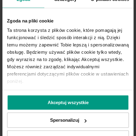
te elementy kupuje się osobno. Dzieje
się tak przede wszystkim dlatego, że
Zgoda na pliki cookie
ościeżnice
dostępne są w dwóch
Ta strona korzysta z plików cookie, które pomagają jej
wersjach: przylgowe i bezprzylgowe.
funkcjonować i śledzić sposób interakcji z nią. Dzięki
temu możemy zapewnić Tobie lepszą i spersonalizowaną
Czym się różnią? Rozwiązanie przylgowe
obsługę. Będziemy używać plików cookie tylko wtedy,
to konstrukcja klasyczna, natomiast w
gdy wyrazisz na to zgodę, klikając Akceptuj wszystkie.
drzwiach bezprzylgowych zamknięte
Możesz również zarządzać indywidualnymi
skrzydło i
ościeżnica
tworzą jedną
preferencjami dotyczącymi plików cookie w ustawieniach
poniżej.
płaszczyznę po stronie otwierania drzwi.
To drugie rozwiązanie sprawdza się
przede wszystkim we wnętrzach bardzo
Akceptuj wszystkie
nowoczesnych, minimalistycznych i
industrialnych.
Spersonalizuj