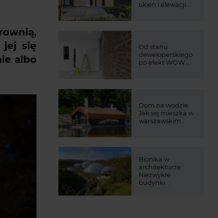
okien i elewacji...
rownią,
jej się
Od stanu
deweloperskiego
ie albo
po efekt WOW....
Dom na wodzie.
Jak się mieszka w
warszawskim...
Bionika w
architekturze.
Niezwykłe
budynki...