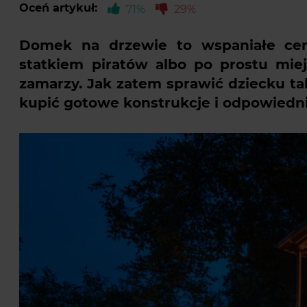
Oceń artykuł:
71%
29%
Domek na drzewie
to wspaniałe cent
statkiem piratów albo po prostu miej
zamarzy. Jak zatem sprawić dziecku t
kupić gotowe konstrukcje i odpowied