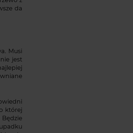
awsze da
a. Musi
nie jest
jlepiej
ewniane
owiedni
o której
. Będzie
 upadku