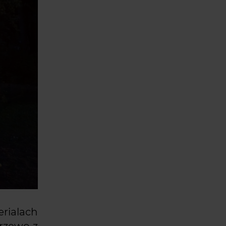
erialach
drzewo z