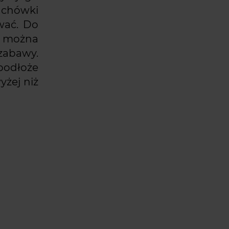
achówki
wać. Do
e można
 zabawy.
podłoże
żej niż