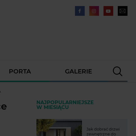
PORTA
GALERIE
A
NAJPOPULARNIEJSZE
ce
W MIESIĄCU
Jak dobrać drzwi
zewnętrzne do