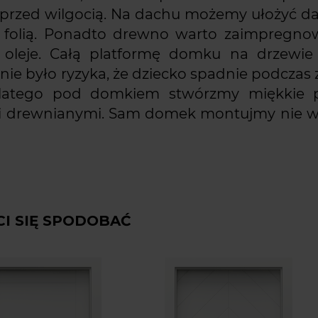
ę przed wilgocią. Na dachu możemy ułożyć d
ą folią. Ponadto drewno warto zaimpregno
ub oleje. Całą platformę domku na drzewi
ie było ryzyka, że dziecko spadnie podczas
dlatego pod domkiem stwórzmy miękkie 
mi drewnianymi. Sam domek montujmy nie wy