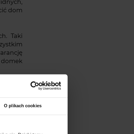
idnych,
cić dom
h. Taki
zystkim
arancję
m domek
dnim do
O plikach cookies
owe dla
wie albo
ne są w