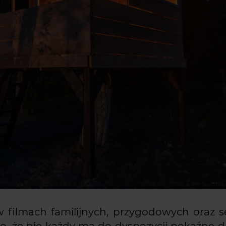
 filmach familijnych, przygodowych oraz s
o, że nie każdy ma do dyspozycji pokaźne 