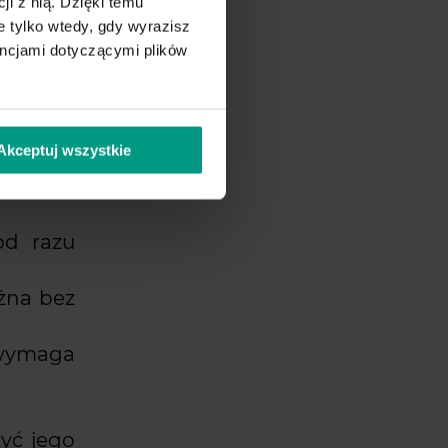
ji z nią. Dzięki temu
ięc ich
 tylko wtedy, gdy wyrazisz
encjami dotyczącymi plików
Akceptuj wszystkie
 zawrzeć
ości:
od razu
ożna bez
 wymaga
yć jego