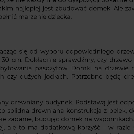
akim najlepiej jest zbudować domek. Ale z
spełnić marzenie dziecka.
cząć się od wyboru odpowiedniego drzew
j 30 cm. Dokładnie sprawdźmy, czy drzewo 
bytowania pasożytów. Domki na drzewie na
h czy dużych jodłach. Potrzebne będą dr
nny drewniany budynek. Podstawą jest odp
 to solidna drewniana konstrukcja z belek, d
obie zadanie, budując domek na wspornikach
j, ale to ma dodatkową korzyść – w razie