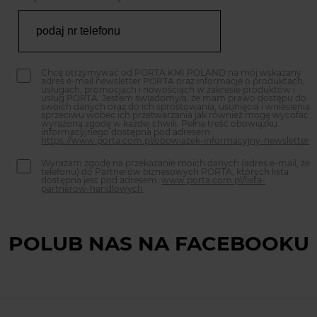
Chcę otrzymywać od PORTA KMI POLAND na mój wskazany
adres e-mail newsletter PORTA oraz informacje o produktach,
usługach, promocjach i nowościach w zakresie produktów i
usług PORTA. Jestem świadomy/a, że mam prawo dostępu do
swoich danych oraz do ich sprostowania, usunięcia i wniesienia
sprzeciwu wobec ich przetwarzania jak również mogę wycofać
wyrażoną zgodę w każdej chwili. Pełna treść obowiązku
informacyjnego dostępna pod adresem:
https://www.porta.com.pl/obowiazek-informacyjny-newsletter
Wyrażam zgodę na przekazanie moich danych (adres e-mail, że
telefonu) do Partnerów biznesowych PORTA, których lista
dostępna jest pod adresem:
www.porta.com.pl/lista-
partnerow-handlowych
POLUB NAS NA FACEBOOKU