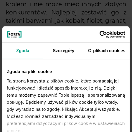
królem i nie może mieć innych złotych
konkurentów. Najlepiej zestawić go z
takimi barwami, jak kobalt, fiolet, granat,
turkus, grafit, butelkowa zieleń –
zostanie perfekcyjnie wyeksponowany, a
przy tym stworzy z nimi harmonijną
Zgoda
Szczegóły
O plikach cookies
kompozycję.
Złoty sprawdzi się też jako tło dla innych
Zgoda na pliki cookie
elementów wyposażenia wnętrza.
Ta strona korzysta z plików cookie, które pomagają jej
Mieniące się drobinki sprawią, że ściana
funkcjonować i śledzić sposób interakcji z nią. Dzięki
pomalowana tym kolorem odbije więcej
temu możemy zapewnić Tobie lepszą i spersonalizowaną
obsługę. Będziemy używać plików cookie tylko wtedy,
światła, tworząc niepowtarzalny nastrój
gdy wyrazisz na to zgodę, klikając Akceptuj wszystkie.
w pomieszczeniu. Alternatywą może być
Możesz również zarządzać indywidualnymi
tapeta w kolorze złotym lub tylko ze
preferencjami dotyczącymi plików cookie w ustawieniach
złotym akcentem w formie połyskliwego
poniżej.