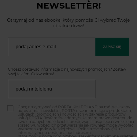
NEWSLETTER!
Otrzymaj od nas ebooka, który pomoże Ci wybrać Twoje
idealne drzwi!
ZAPISZ SIĘ
Chcesz dostawać informacje o najnowszych promocjach? Zostaw
swój telefon! Odzwonimy!
Chcę otrzymywać od PORTA KMI POLAND na mój wskazany
adres e-mail newsletter PORTA oraz informacje o produktach,
usługach, promocjach i nowościach w zakresie produktów i
usług PORTA. Jestem świadomy/a, że mam prawo dostępu do
swoich danych oraz do ich sprostowania, usunięcia i wniesienia
sprzeciwu wobec ich przetwarzania jak również mogę wycofać
wyrażoną zgodę w każdej chwili. Pełna treść obowiązku
informacyjnego dostępna pod adresem:
https://www.porta.com.pl/obowiazek-informacyjny-newsletter