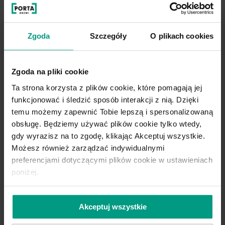
drzewno – polimerowego
. Pozwala
poczuć się swobodnie i bezpiecznie w
kuchni, łazience, pralni, wszędzie tam,
Zgoda
Szczegóły
O plikach cookies
gdzie powierzchnie są szczególnie
narażone na wilgoć.
Nie nasiąka
Zgoda na pliki cookie
wodą, nie puchnie
, dzięki czemu
Ta strona korzysta z plików cookie, które pomagają jej
wygląda estetycznie, a drzwi zawsze
funkcjonować i śledzić sposób interakcji z nią. Dzięki
działają sprawnie.
temu możemy zapewnić Tobie lepszą i spersonalizowaną
obsługę. Będziemy używać plików cookie tylko wtedy,
Co najważniejsze, nowa 100%
gdy wyrazisz na to zgodę, klikając Akceptuj wszystkie.
Możesz również zarządzać indywidualnymi
wodoodporna ościeżnica HYDRO
preferencjami dotyczącymi plików cookie w ustawieniach
PROTECT™ wygląda estetycznie i tak
poniżej.
samo jak ościeżnice PORTA SYSTEM i
PORTA SYSTEM ELEGANCE. Dzięki
temu
możesz zamontować komplet
Akceptuj wszystkie
ościeżnic o różnych właściwościach