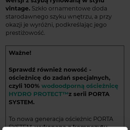
wersji z szybą ryflowaną w stylu
vintage.
Szkło ornamentowe doda
starodawnego szyku wnętrzu, a przy
okazji je wyróżni, podkreślając jego
prestiżowość.
Ważne!
Sprawdź również nowość -
ościeżnicę do zadań specjalnych,
czyli 100%
wodoodporną ościeżnicę
HYDRO PROTECT™
z serii PORTA
SYSTEM.
To nowa generacja ościeżnic PORTA
SYSTEM,
wykonana z kompozytu