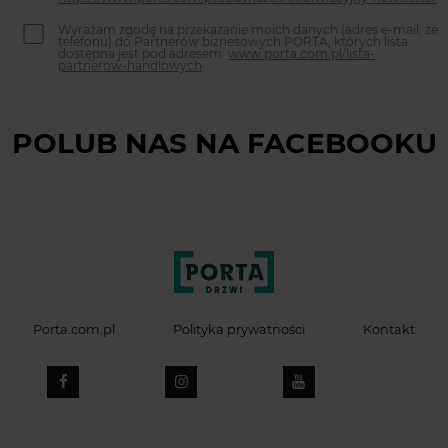
Wyrażam zgodę na przekazanie moich danych (adres e-mail, że
telefonu) do Partnerów biznesowych PORTA, których lista
dostępna jest pod adresem:
www.porta.com.pl/lista-
partnerow-handlowych
POLUB NAS NA FACEBOOKU
Porta.com.pl
Polityka prywatności
Kontakt