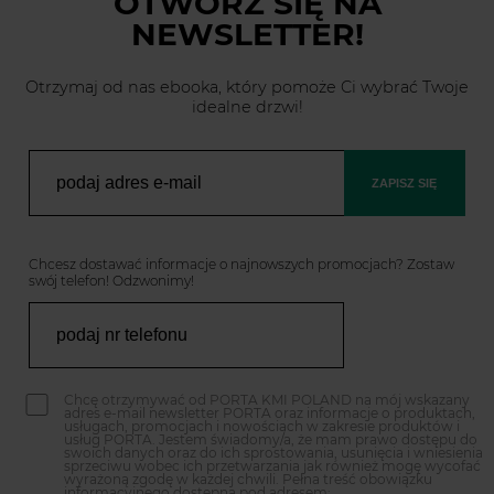
OTWÓRZ SIĘ
NA
NEWSLETTER!
Otrzymaj od nas ebooka, który pomoże Ci wybrać Twoje
idealne drzwi!
ZAPISZ SIĘ
Chcesz dostawać informacje o najnowszych promocjach? Zostaw
swój telefon! Odzwonimy!
Chcę otrzymywać od PORTA KMI POLAND na mój wskazany
adres e-mail newsletter PORTA oraz informacje o produktach,
usługach, promocjach i nowościach w zakresie produktów i
usług PORTA. Jestem świadomy/a, że mam prawo dostępu do
swoich danych oraz do ich sprostowania, usunięcia i wniesienia
sprzeciwu wobec ich przetwarzania jak również mogę wycofać
wyrażoną zgodę w każdej chwili. Pełna treść obowiązku
informacyjnego dostępna pod adresem: