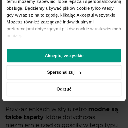
temu możemy zapewnić Tobie lepszą i spersonalizowaną
mu charakteru i unowocześniamy je.
obsługę. Będziemy używać plików cookie tylko wtedy,
gdy wyrazisz na to zgodę, klikając Akceptuj wszystkie.
Możemy zdecydować się na
Możesz również zarządzać indywidualnymi
monochromatyczną harmonię, malując
preferencjami dotyczącymi plików cookie w ustawieniach
łazienkę na kolor odpowiadający barwie
poniżej.
płytek lub korespondujący z nimi (np.
biel łączona z szarością lub kawa z
Akceptuj wszystkie
mlekiem pasująca do beżowych i
brązowych kafelków) lub skontrastować
Spersonalizuj
użyte odcienie (np. połączenie szarości z
fioletem lub turkusem albo
Odrzuć
pomarańczowego z beżowym).
Przy łazienkach w stylu retro
modne są
także tapety
, które dotychczas
niezmiernie rzadko gościły w tego typu