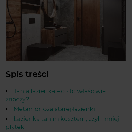
Spis treści
Tania łazienka – co to właściwie
znaczy?
Metamorfoza starej łazienki
Łazienka tanim kosztem, czyli mniej
płytek