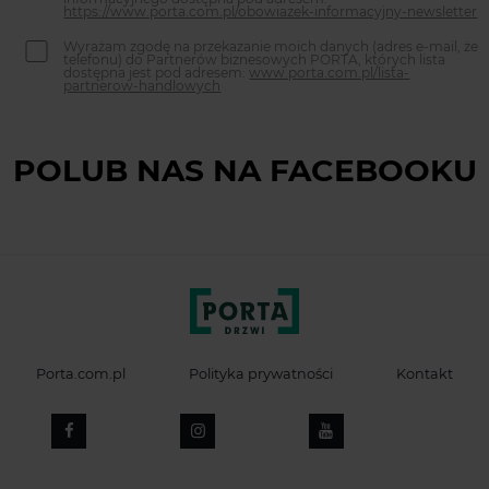
https://www.porta.com.pl/obowiazek-informacyjny-newsletter
Wyrażam zgodę na przekazanie moich danych (adres e-mail, że
telefonu) do Partnerów biznesowych PORTA, których lista
dostępna jest pod adresem:
www.porta.com.pl/lista-
partnerow-handlowych
POLUB NAS NA FACEBOOKU
Porta.com.pl
Polityka prywatności
Kontakt