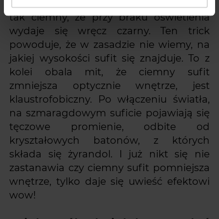
prawdziwą barwę sufitu, gdyż kolor jest
tak ciemny, że przy braku oświetlenia
wydaje się wręcz czarny. Ten trick
powoduje, że w zasadzie nie wiemy, na
jakiej wysokości sufit się znajduje. To z
kolei obala mit, że ciemny sufit
zmniejsza optycznie wnętrze, jest
klaustrofobiczny. Po włączeniu światła,
na szmaragdowym suficie pojawiają się
tęczowe promienie, odbite od
kryształowych batonów, z których
składa się żyrandol. I już nikt się nie
zastanawia czy ciemny sufit pomniejsza
wnętrze, tylko daje się uwieść efektowi
wow!