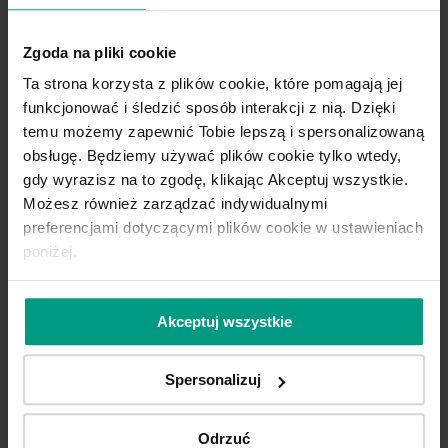
Widać, że nie boi się Pani
Zgoda na pliki cookie
odważnych rozwiązań. W
swoim mieszkaniu postawiła
Ta strona korzysta z plików cookie, które pomagają jej
funkcjonować i śledzić sposób interakcji z nią. Dzięki
Pani na bardzo ciemny sufit.
temu możemy zapewnić Tobie lepszą i spersonalizowaną
Skąd ten pomysł? Sprawdził
obsługę. Będziemy używać plików cookie tylko wtedy,
się w Pani wnętrzu? Jak
gdy wyrazisz na to zgodę, klikając Akceptuj wszystkie.
zareagowała rodzina, jak
Możesz również zarządzać indywidualnymi
reagują znajomi?
preferencjami dotyczącymi plików cookie w ustawieniach
poniżej.
Zastosowałam ciemny sufit w małym
pomieszczeniu w holu, tuż przy wejściu.
Akceptuj wszystkie
Jest mocnym akcentem, zdecydowanie
nie do niezauważenia. Dodatkowo efekt
Spersonalizuj
buduje spektakularny, kryształowy
żyrandol. To właśnie światło pokazuje
Odrzuć