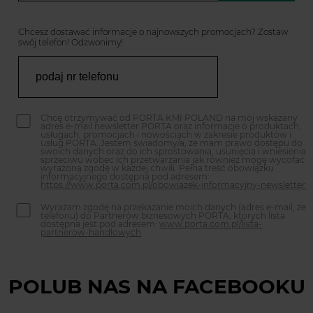
Chcesz dostawać informacje o najnowszych promocjach? Zostaw
swój telefon! Odzwonimy!
Chcę otrzymywać od PORTA KMI POLAND na mój wskazany
adres e-mail newsletter PORTA oraz informacje o produktach,
usługach, promocjach i nowościach w zakresie produktów i
usług PORTA. Jestem świadomy/a, że mam prawo dostępu do
swoich danych oraz do ich sprostowania, usunięcia i wniesienia
sprzeciwu wobec ich przetwarzania jak również mogę wycofać
wyrażoną zgodę w każdej chwili. Pełna treść obowiązku
informacyjnego dostępna pod adresem:
https://www.porta.com.pl/obowiazek-informacyjny-newsletter
Wyrażam zgodę na przekazanie moich danych (adres e-mail, że
telefonu) do Partnerów biznesowych PORTA, których lista
dostępna jest pod adresem:
www.porta.com.pl/lista-
partnerow-handlowych
POLUB NAS NA FACEBOOKU