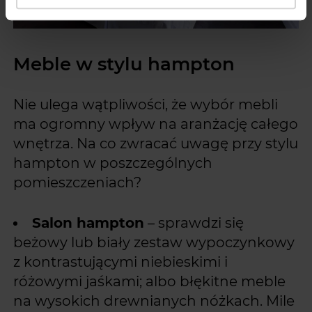
Meble w stylu hampton
Nie ulega wątpliwości, że wybór mebli
ma ogromny wpływ na aranżację całego
wnętrza. Na co zwracać uwagę przy stylu
hampton w poszczególnych
pomieszczeniach?
Salon hampton
– sprawdzi się
beżowy lub biały zestaw wypoczynkowy
z kontrastującymi niebieskimi i
różowymi jaśkami; albo błękitne meble
na wysokich drewnianych nóżkach. Mile