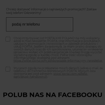
Chcesz dostawać informacje o najnowszych promocjach? Zostaw
swój telefon! Odzwonimy!
Chcę otrzymywać od PORTA KMI POLAND na mój wskazany
adres e-mail newsletter PORTA oraz informacje o produktach,
usługach, promocjach i nowościach w zakresie produktów i
usług PORTA. Jestem świadomy/a, że mam prawo dostępu do
swoich danych oraz do ich sprostowania, usunięcia i wniesienia
sprzeciwu wobec ich przetwarzania jak również mogę wycofać
wyrażoną zgodę w każdej chwili. Pełna treść obowiązku
informacyjnego dostępna pod adresem:
https://www.porta.com.pl/obowiazek-informacyjny-newsletter
Wyrażam zgodę na przekazanie moich danych (adres e-mail, że
telefonu) do Partnerów biznesowych PORTA, których lista
dostępna jest pod adresem:
www.porta.com.pl/lista-
partnerow-handlowych
POLUB NAS NA FACEBOOKU