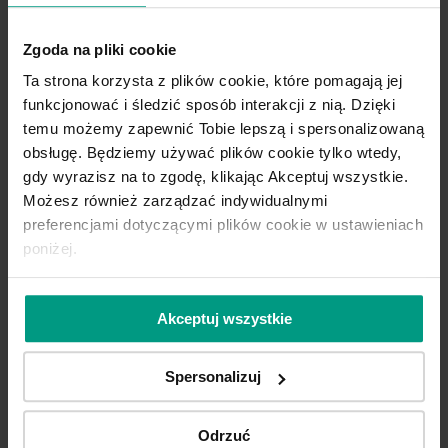
kontrast stworzy z nimi orzech
amerykański, a także postarzane deski z
Zgoda na pliki cookie
mocno zarysowanymi słojami. Miłośnicy
Ta strona korzysta z plików cookie, które pomagają jej
ciepłych wnętrz mogą narzucić na nie
funkcjonować i śledzić sposób interakcji z nią. Dzięki
błękitny dywan we wzór marokańskiej
temu możemy zapewnić Tobie lepszą i spersonalizowaną
koniczyny – albo bardziej subtelnie,
obsługę. Będziemy używać plików cookie tylko wtedy,
beżowy o długim miękkim włosiu.
gdy wyrazisz na to zgodę, klikając Akceptuj wszystkie.
Możesz również zarządzać indywidualnymi
preferencjami dotyczącymi plików cookie w ustawieniach
poniżej.
Akceptuj wszystkie
Spersonalizuj
Odrzuć