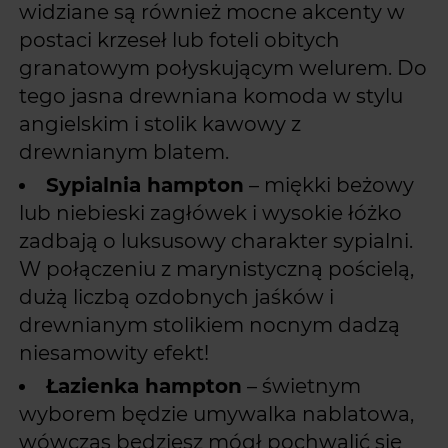
widziane są również mocne akcenty w
postaci krzeseł lub foteli obitych
granatowym połyskującym welurem. Do
tego jasna drewniana komoda w stylu
angielskim i stolik kawowy z
drewnianym blatem.
Sypialnia hampton
– miękki beżowy
lub niebieski zagłówek i wysokie łóżko
zadbają o luksusowy charakter sypialni.
W połączeniu z marynistyczną pościelą,
dużą liczbą ozdobnych jaśków i
drewnianym stolikiem nocnym dadzą
niesamowity efekt!
Łazienka hampton
– świetnym
wyborem będzie umywalka nablatowa,
wówczas będziesz mógł pochwalić się