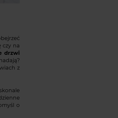
obejrzeć
ę czy na
 drzwi
nadają?
wiach z
skonale
dzienne
Pomyśl o