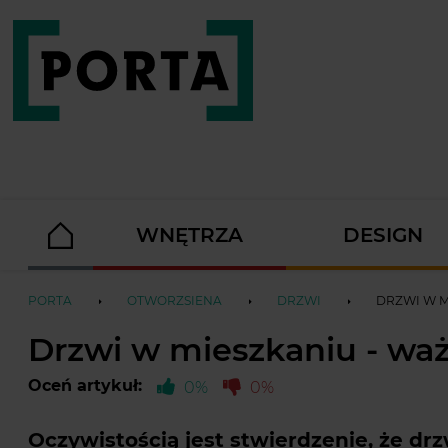
WNĘTRZA
DESIGN
PORTA
OTWORZSIENA
DRZWI
DRZWI W M
Drzwi w mieszkaniu - wa
Oceń artykuł:
0%
0%
Oczywistością jest stwierdzenie, że d