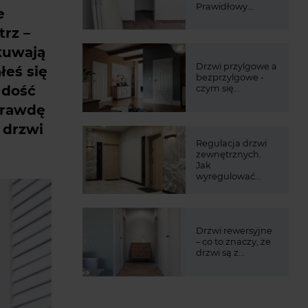
Prawidłowy...
e
trz –
kuwają
Drzwi przylgowe a
łeś się
bezprzylgowe -
 dość
czym się...
aprawdę
 drzwi
Regulacja drzwi
zewnętrznych.
Jak
wyregulować...
Drzwi rewersyjne
– co to znaczy, że
drzwi są z...