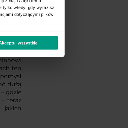
ji z nią. Dzięki temu
 tylko wtedy, gdy wyrazisz
encjami dotyczącymi plików
Akceptuj wszystkie
 stanowi
nach ten
o pomysł
tać dużą
 – gdzie
- teraz
 jakich