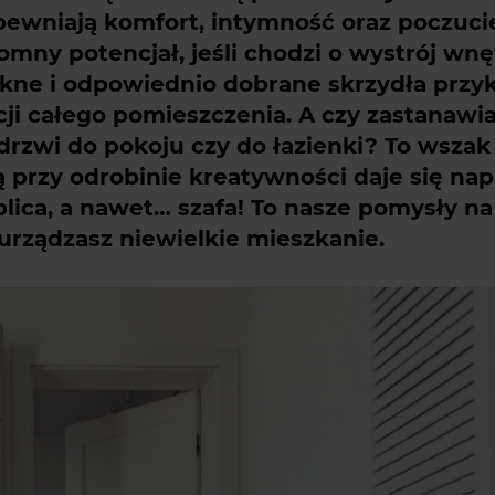
apewniają komfort, intymność oraz poczuci
mny potencjał, jeśli chodzi o wystrój wnę
iękne i odpowiednio dobrane skrzydła przy
ji całego pomieszczenia. A czy zastanawia
drzwi do pokoju czy do łazienki? To wszak
ą przy odrobinie kreatywności daje się n
blica, a nawet… szafa! To nasze pomysły na
 urządzasz niewielkie mieszkanie.