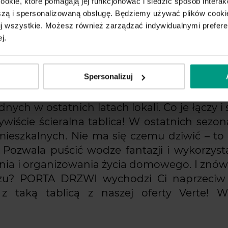
ookie, które pomagają jej funkcjonować i śledzić sposób interakc
ą i spersonalizowaną obsługę. Będziemy używać plików cookie
tuj wszystkie. Możesz również zarządzać indywidualnymi prefer
j.
Spersonalizuj
ych w ostatnich latach lokali. Co je łączy i
wiście ścieralna tablica! W ostatnich sezo
 mieszkalnych. Nie ma się czemu dziwić – t
. Pozwala puścić wodze fantazji i wykorzys
nia i organizowania życia domowego. I znów
u? PORTA DRZWI wychodzi Ci naprzeciw 
 taką tablicą z naszej oferty Verte! W