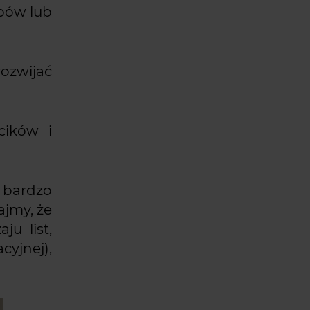
upów lub
rozwijać
cików i
 bardzo
ajmy, że
u list,
cyjnej),