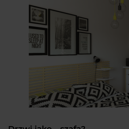
Drzwi jako… szafa?