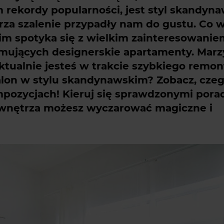
rekordy popularności, jest styl skandyna
a szalenie przypadły nam do gustu. Co w
m spotyka się z wielkim zainteresowanie
jmujących designerskie apartamenty. Marz
ktualnie jesteś w trakcie szybkiego remon
salon w stylu skandynawskim? Zobacz, czeg
ozycjach! Kieruj się sprawdzonymi porad
o wnętrza możesz wyczarować magiczne i