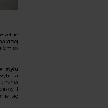
Wszelkie
bardziej
alizm to
w stylu
wybiera
skrzydła
zesny i
nie się