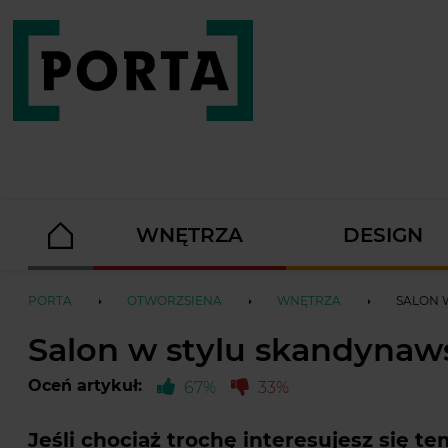
WNĘTRZA
DESIGN
PORTA
OTWORZSIENA
WNĘTRZA
SALON 
Salon w stylu skandynaws
Oceń artykuł:
67%
33%
Jeśli chociaż trochę interesujesz się t