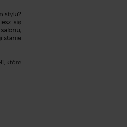
 stylu?
esz się
salonu,
i stanie
i, które