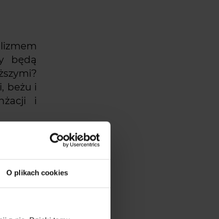
alizmem
ry będą
ższymi?
, beżu i
żacji i
iejscem
tyczny.
oznacza
O plikach cookies
mentami