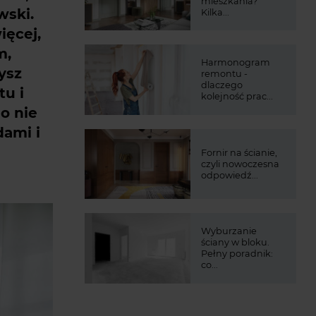
mieszkania?
wski.
Kilka...
ięcej,
m,
Harmonogram
ysz
remontu -
dlaczego
tu i
kolejność prac...
o nie
ami i
Fornir na ścianie,
czyli nowoczesna
odpowiedź...
Wyburzanie
ściany w bloku.
Pełny poradnik:
co...