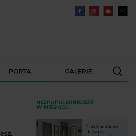
PORTA
GALERIE
NAJPOPULARNIEJSZE
W MIESIĄCU
Jak dobrać kolor
drzwi do
esz,