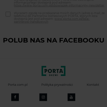
informacyjnego dostępna pod adresem:
https://www.porta.com.pl/obowiazek-informacyjny-newsletter
Wyrażam zgodę na przekazanie moich danych (adres e-mail, że
telefonu) do Partnerów biznesowych PORTA, których lista
dostępna jest pod adresem:
www.porta.com.pl/lista-
partnerow-handlowych
POLUB NAS NA FACEBOOKU
Porta.com.pl
Polityka prywatności
Kontakt