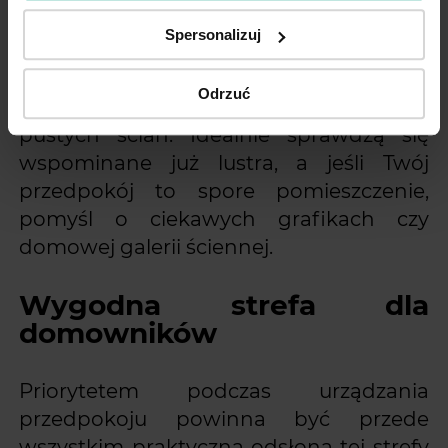
również na otwarte półki czy szafkę z
Spersonalizuj
butami, na której zaaranżujesz wygodny,
ale i dekoracyjny schowek na klucze.
Odrzuć
Pamiętaj również o zagospodarowaniu
pustych ścian. Idealnie sprawdzą się
wspominane już lustra, a jeśli Twój
przedpokój to spore pomieszczenie,
pomyśl o ciekawych grafikach czy
domowej galerii ściennej.
Wygodna strefa dla
domowników
Priorytetem podczas urządzania
przedpokoju powinna być przede
wszystkim praktyczna odsłona tej strefy