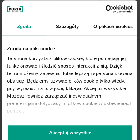
jedynego wyposażenia przedpokoju.
Z powodzeniem możesz zaaranżować
Zgoda
Szczegóły
O plikach cookies
schowki nad drzwiami czy na wąskim
fragmencie ściany obok drzwi
Zgoda na pliki cookie
wejściowych. Miejsca do
przechowywania w domu nigdy nie jest
Ta strona korzysta z plików cookie, które pomagają jej
funkcjonować i śledzić sposób interakcji z nią. Dzięki
za wiele, dlatego postaraj się sprytnie
temu możemy zapewnić Tobie lepszą i spersonalizowaną
wykorzystać każdą wolną przestrzeń. Im
obsługę. Będziemy używać plików cookie tylko wtedy,
lepiej to zaplanujesz, tym wygodniejsze
gdy wyrazisz na to zgodę, klikając Akceptuj wszystkie.
będzie przechowywanie ubrań, butów
Możesz również zarządzać indywidualnymi
czy przedmiotów codziennego użytku
preferencjami dotyczącymi plików cookie w ustawieniach
dla całej rodziny.
poniżej.
Jeśli chcesz wprowadzić
dekoracje do
Akceptuj wszystkie
przedpokoju
, możesz zdecydować się