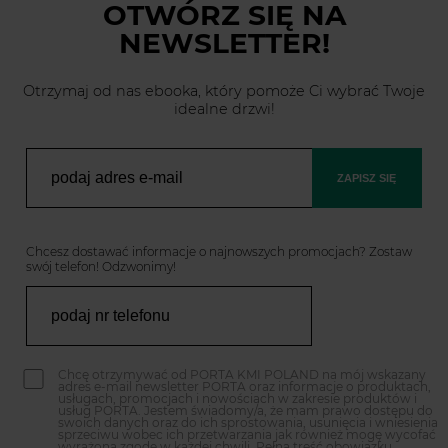
OTWÓRZ SIĘ
NA
NEWSLETTER!
Otrzymaj od nas ebooka, który pomoże Ci wybrać Twoje
idealne drzwi!
ZAPISZ SIĘ
Chcesz dostawać informacje o najnowszych promocjach? Zostaw
swój telefon! Odzwonimy!
Chcę otrzymywać od PORTA KMI POLAND na mój wskazany
adres e-mail newsletter PORTA oraz informacje o produktach,
usługach, promocjach i nowościach w zakresie produktów i
usług PORTA. Jestem świadomy/a, że mam prawo dostępu do
swoich danych oraz do ich sprostowania, usunięcia i wniesienia
sprzeciwu wobec ich przetwarzania jak również mogę wycofać
wyrażoną zgodę w każdej chwili. Pełna treść obowiązku