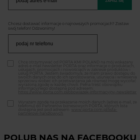
ZAPISZ SIĘ
Chcesz dostawać informacje o najnowszych promocjach? Zostaw
swój telefon! Odzwonimy!
Chcę otrzymywać od PORTA KMI POLAND na mój wskazany
adres e-mail newsletter PORTA oraz informacje o produktach,
usługach, promocjach i nowościach w zakresie produktów i
usług PORTA. Jestem świadomy/a, że mam prawo dostępu do
swoich danych oraz do ich sprostowania, usunięcia i wniesienia
sprzeciwu wobec ich przetwarzania jak również mogę wycofać
wyrażoną zgodę w każdej chwili. Pełna treść obowiązku
informacyjnego dostępna pod adresem:
https://www.porta.com.pl/obowiazek-informacyjny-newsletter
Wyrażam zgodę na przekazanie moich danych (adres e-mail, że
telefonu) do Partnerów biznesowych PORTA, których lista
dostępna jest pod adresem:
www.porta.com.pl/lista-
partnerow-handlowych
POLUB NAS NA FACEBOOKU