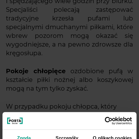
i spędzającego wiele godzin przy biurku.
Specjaliści polecają zastępować
tradycyjne krzesła pufami lub
specjalnymi dmuchanymi piłkami, które
wbrew pozorom mogą okazać się
wygodniejsze, a na pewno zdrowsze dla
kręgosłupa.
Pokoje chłopięce
ozdobione pufą w
kształcie piłki nożnej albo koszykowej
mogą na tym tylko zyskać.
W przypadku pokoju chłopca, który
właśnie wkracza w życie ucznia,
niezwykle istotne są również właściwe
drzwi. Powinny zapewniać
Zgoda
Szczegóły
O plikach cookies