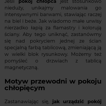
Jeśli
pokój chłopca
jest stosunkowo
nieduży, unikajmy malowania go
intensywnymi barwami, stawiając raczej
na biel i beże. Jak wiadomo małe urwisy
nierzadko łapią za flamastry i kolorują
ściany. Aby tego uniknąć, zastanówmy
się nad pokryciem jednej ze ścian
specjalną farbą tablicową, zmieniającą ją
w wielki blok rysunkowy. Możemy też
pomyśleć o drzwiach z tablicą
magnetyczną.
Motyw przewo
dni w pokoju
chłopięcym
Zastanawiając się,
jak urządzić pokój