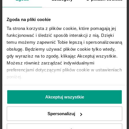
odpowiednie wyciszenie, aby nie
przeszkadzać dziecku w nauce, czytaniu,
czy w trakcie spotkań z kolegami. Na
Zgoda na pliki cookie
pewno dyskutowane są tam bardzo
Ta strona korzysta z plików cookie, które pomagają jej
ważne sprawy, więc warto zostawić
funkcjonować i śledzić sposób interakcji z nią. Dzięki
dzieciom nieco prywatności!
temu możemy zapewnić Tobie lepszą i spersonalizowaną
obsługę. Będziemy używać plików cookie tylko wtedy,
gdy wyrazisz na to zgodę, klikając Akceptuj wszystkie.
Pod uwagę weź także modele z małymi
Możesz również zarządzać indywidualnymi
przeszkleniami, które wprowadzą do
preferencjami dotyczącymi plików cookie w ustawieniach
pokoju chłopca więcej światła i
poniżej.
równocześnie zapewnią prywatność i
dobre wyciszenie. To szczególnie ważne
Akceptuj wszystkie
przy małych lub ciemnych
pomieszczeniach. Szczególnie polecamy
Spersonalizuj
modele z kolekcji
Porta VERTE HOME
w
modnych odcieniach, np. bieli lub