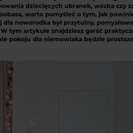
owania dziecięcych ubranek, wózka czy z
 bobasa, warto pomyśleć o tym, jak powini
ój dla noworodka był przytulny, pomysłow
 W tym artykule znajdziesz garść praktyc
ie pokoju dla niemowlaka będzie prostsze