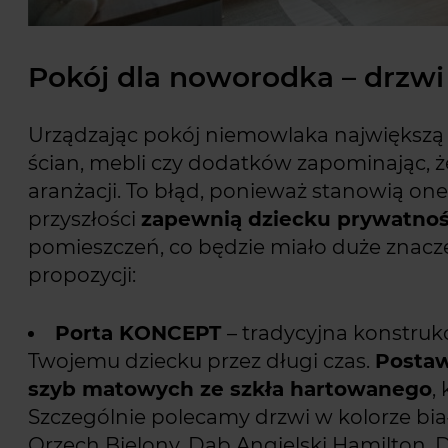
Pokój dla noworodka – drzw
Urządzając pokój niemowlaka największą 
ścian, mebli czy dodatków zapominając, 
aranżacji. To błąd, ponieważ stanowią on
przyszłości
zapewnią dziecku prywatność
pomieszczeń, co będzie miało duże znacze
propozycji:
Porta KONCEPT
– tradycyjna konstruk
Twojemu dziecku przez długi czas.
Postaw
szyb matowych ze szkła hartowanego
,
Szczególnie polecamy drzwi w kolorze biał
Orzech Bielony, Dąb Angielski Hamilton,