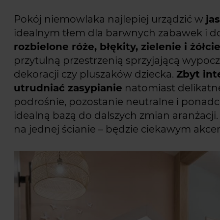
Pokój niemowlaka najlepiej urządzić w
ja
idealnym tłem dla barwnych zabawek i 
rozbielone róże, błękity, zielenie i żółci
przytulną przestrzenią sprzyjającą wypoc
dekoracji czy pluszaków dziecka.
Zbyt in
utrudniać zasypianie
natomiast delikatn
podrośnie, pozostanie neutralne i ponadc
idealną bazą do dalszych zmian aranżacji. 
na jednej ścianie – będzie ciekawym akce