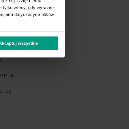
ji z nią. Dzięki temu
 tylko wtedy, gdy wyrazisz
encjami dotyczącymi plików
le
Unikaj
Akceptuj wszystkie
ę
ym, a
 to,