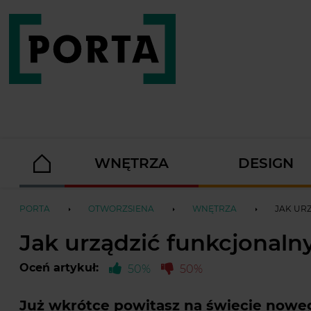
WNĘTRZA
DESIGN
PORTA
OTWORZSIENA
WNĘTRZA
JAK UR
Jak urządzić funkcjonaln
Oceń artykuł:
50%
50%
Już wkrótce powitasz na świecie noweg