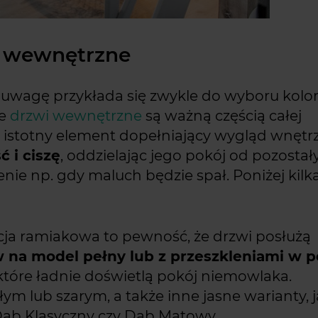
i wewnętrzne
uwagę przykłada się zwykle do wyboru kolo
że
drzwi wewnętrzne
są ważną częścią całej
e istotny element dopełniający wygląd wnętrz
 i ciszę
, oddzielając jego pokój od pozostał
nie np. gdy maluch będzie spał. Poniżej kilk
cja ramiakowa to pewność, że drzwi posłużą
 na model pełny lub z przeszkleniami w p
 które ładnie doświetlą pokój niemowlaka.
ym lub szarym, a także inne jasne warianty, j
 Dąb Klasyczny czy Dąb Matowy.