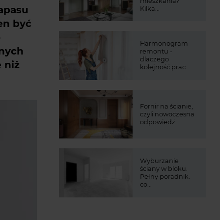
mieszkania?
apasu
Kilka...
en być
o
Harmonogram
znych
remontu -
dlaczego
 niż
kolejność prac...
Fornir na ścianie,
czyli nowoczesna
odpowiedź...
Wyburzanie
ściany w bloku.
Pełny poradnik:
co...