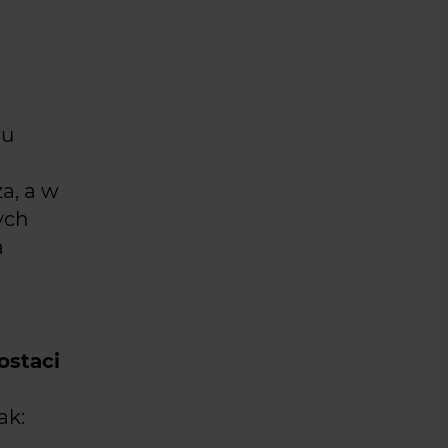
ru
a, a w
ych
a
ostaci
ak: