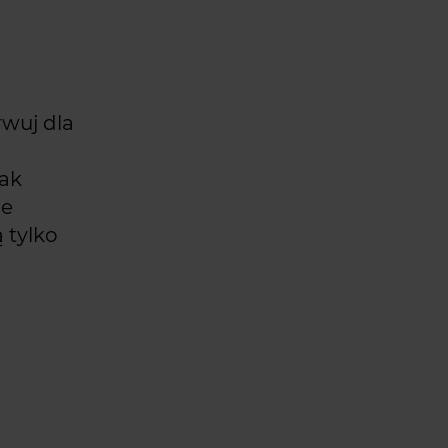
–
rwuj dla
lak
ie
 tylko