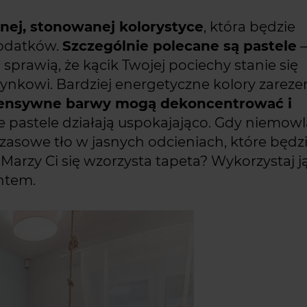
snej, stonowanej kolorystyce
, która będzie
dodatków.
Szczególnie polecane są pastele
e
sprawią, że kącik Twojej pociechy stanie się
zynkowi. Bardziej energetyczne kolory zareze
tensywne barwy mogą dekoncentrować i
e pastele działają uspokajająco. Gdy niemow
zasowe tło w jasnych odcieniach, które będz
Marzy Ci się wzorzysta tapeta? Wykorzystaj ją
ntem.