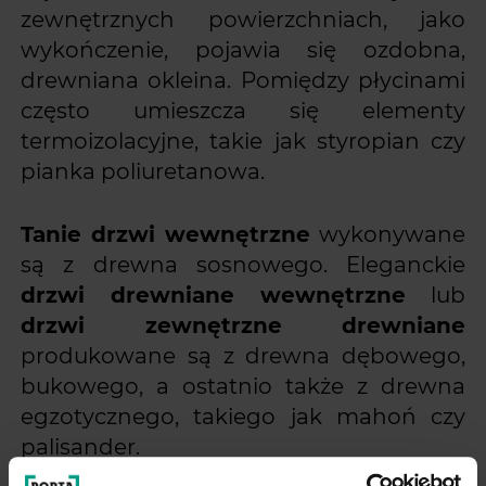
zewnętrznych powierzchniach, jako
wykończenie, pojawia się ozdobna,
drewniana okleina. Pomiędzy płycinami
często umieszcza się elementy
termoizolacyjne, takie jak styropian czy
pianka poliuretanowa.
Tanie drzwi wewnętrzne
wykonywane
są z drewna sosnowego. Eleganckie
drzwi drewniane wewnętrzne
lub
drzwi zewnętrzne drewniane
produkowane są z drewna dębowego,
bukowego, a ostatnio także z drewna
egzotycznego, takiego jak mahoń czy
palisander.