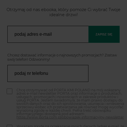
Otrzymaj od nas ebooka, który pomoże Ci wybrać Twoje
idealne drzwi!
ZAPISZ SIĘ
Chcesz dostawać informacje o najnowszych promocjach? Zostaw
swój telefon! Odzwonimy!
Chcę otrzymywać od PORTA KMI POLAND na mój wskazany
adres e-mail newsletter PORTA oraz informacje o produktach,
usługach, promocjach i nowościach w zakresie produktów i
usług PORTA. Jestem świadomy/a, że mam prawo dostępu do
swoich danych oraz do ich sprostowania, usunięcia i wniesienia
sprzeciwu wobec ich przetwarzania jak również mogę wycofać
wyrażoną zgodę w każdej chwili. Pełna treść obowiązku
informacyjnego dostępna pod adresem:
https://www.porta.com.pl/obowiazek-informacyjny-newsletter
Wyrażam zgodę na przekazanie moich danych (adres e-mail, że