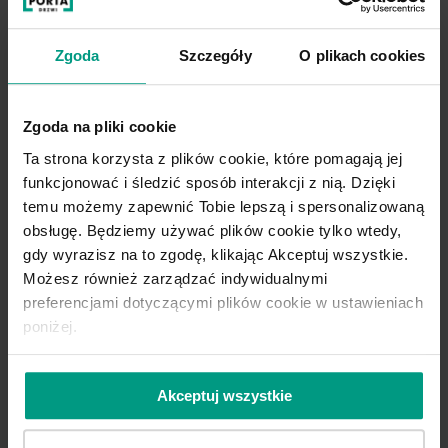
Drzwi płytowe
Zgoda
Szczegóły
O plikach cookies
Konstrukcja drzwi płytowych oparta jest
o ramę, która wykonana jest z klejonego
Zgoda na pliki cookie
warstwowo drewna. Całą konstrukcję
Ta strona korzysta z plików cookie, które pomagają jej
współtworzą sztywne płyty
funkcjonować i śledzić sposób interakcji z nią. Dzięki
drewnopochodne, kompozytowe lub
temu możemy zapewnić Tobie lepszą i spersonalizowaną
metalowe, które są zewnętrznymi
obsługę. Będziemy używać plików cookie tylko wtedy,
okładzinami drzwi.
gdy wyrazisz na to zgodę, klikając Akceptuj wszystkie.
Możesz również zarządzać indywidualnymi
preferencjami dotyczącymi plików cookie w ustawieniach
W drzwiach o konstrukcji płytowej
poniżej.
występuje wypełnienie kartonowe, czyli
tak zwany plaster miodu lub
wypełnienie z płyty wiórowej pełnej
Akceptuj wszystkie
bądź posiadającej otwory. W drzwiach
płytowych montuje się też przeszklenia