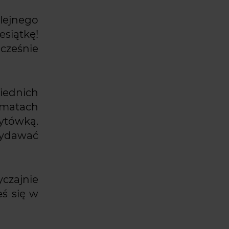
lejnego
esiątkę!
cześnie
iednich
imatach
zytówką.
wydawać
czajnie
eś się w