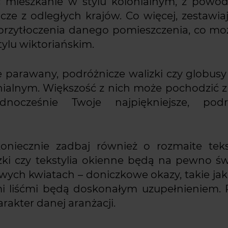
c mieszkanie w stylu kolonialnym, z powo
ze z odległych krajów. Co więcej, zestawia
przytłoczenia danego pomieszczenia, co mo
ylu wiktoriańskim.
 parawany, podróżnicze walizki czy globusy
nialnym. Większość z nich może pochodzić 
dnocześnie Twoje najpiękniejsze, podr
oniecznie zadbaj również o rozmaite teks
szki czy tekstylia okienne będą na pewno ś
ych kwiatach – doniczkowe okazy, takie jak
mi liśćmi będą doskonałym uzupełnieniem. 
rakter danej aranżacji.