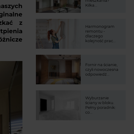
mieszkania?
naszych
Kilka...
ginalne
zkać z
Harmonogram
tpienia
remontu -
dlaczego
óżnicze
kolejność prac...
Fornir na ścianie,
czyli nowoczesna
odpowiedź...
Wyburzanie
ściany w bloku.
Pełny poradnik:
co...