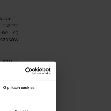
knąć tu
 jeszcze
łne są
 czasów
 Ciemne
 dodaje
zą się w
oladowym
O plikach cookies
stałymi
ienia i