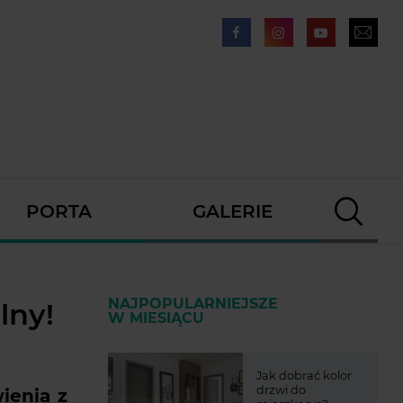
PORTA
GALERIE
NAJPOPULARNIEJSZE
lny!
W MIESIĄCU
Jak dobrać kolor
drzwi do
ienia z