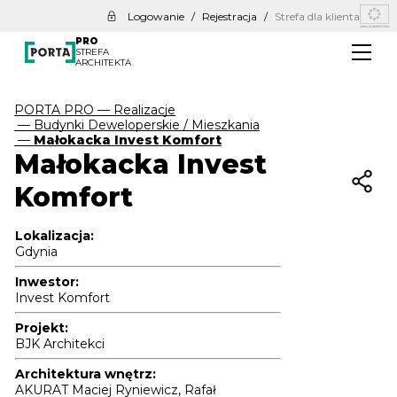
Logowanie
/
Rejestracja
/
Strefa dla klienta
PRO
STREFA
ARCHITEKTA
Pliki do pobrania
Pliki 2D i 3D
Tekstury
PORTA PRO
—
Realizacje
Katalogi
—
Budynki Deweloperskie / Mieszkania
Certyfikaty
—
Małokacka Invest Komfort
Poradniki
Małokacka Invest
Produkty
Komfort
Nowości produktowe
Pełna oferta PORTA
Lokalizacja:
Gdynia
Rozwiązania Inwestycyjne
Budynek deweloperski / mieszkanie
Inwestor:
Dom
Invest Komfort
Szkoła
Sąd
Projekt:
Teatr
BJK Architekci
Restauracja
Hotel / Akademik / Pensjonat / DPS
Budynek biurowy
Architektura wnętrz:
Hala magazynowa
AKURAT Maciej Ryniewicz, Rafał