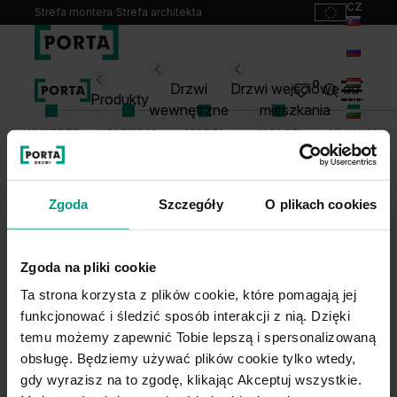
cz
Strefa montera
/
Strefa architekta
sk
ru
Wybierz swoje drzwi
0
Drzwi
Drzwi wejściowe do
hu
Produkty
wewnętrzne
mieszkania
bg
WNĘTRZE
KOLEKCJA
MODEL
KOLOR
KLAMKA
Produkty
lt
Punkty sprzedaży
Katalogi
Zgoda
Szczegóły
O plikach cookies
1
WYBIERZ KOLOR KLAMKI
Kontakt
Monterzy
Zgoda na pliki cookie
Pliki do pobrania
Ta strona korzysta z plików cookie, które pomagają jej
Biuro prasowe
funkcjonować i śledzić sposób interakcji z nią. Dzięki
O nas
temu możemy zapewnić Tobie lepszą i spersonalizowaną
2
WYBIERZ MODEL I MATERIAŁ KLAMKI
Blog
obsługę. Będziemy używać plików cookie tylko wtedy,
gdy wyrazisz na to zgodę, klikając Akceptuj wszystkie.