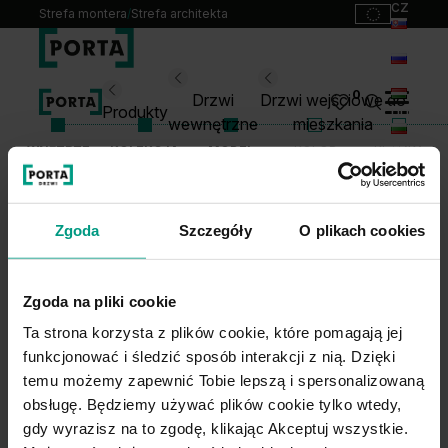
cz
Strefa montera
/
Strefa architekta
sk
ru
Wybierz swoje drzwi
0
Drzwi
Drzwi wejściowe do
hu
Produkty
wewnętrzne
mieszkania
bg
WNĘTRZE
KOLEKCJA
MODEL
KOLOR
KLAMKA
Produkty
lt
Punkty sprzedaży
Katalogi
Zgoda
Szczegóły
O plikach cookies
HYDRO PROTECT
HYDRO PROTECT
Kontakt
0
0
Monterzy
Zgoda na pliki cookie
Pliki do pobrania
Ta strona korzysta z plików cookie, które pomagają jej
Biuro prasowe
funkcjonować i śledzić sposób interakcji z nią. Dzięki
O nas
temu możemy zapewnić Tobie lepszą i spersonalizowaną
Blog
obsługę. Będziemy używać plików cookie tylko wtedy,
gdy wyrazisz na to zgodę, klikając Akceptuj wszystkie.