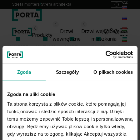
cz
Strefa montera
/
Strefa architekta
sk
ru
Wybierz swoje drzwi
0
Drzwi
Drzwi wejściowe do
hu
Produkty
wewnętrzne
mieszkania
bg
WNĘTRZE
KOLEKCJA
MODEL
KOLOR
KLAMKA
Produkty
lt
Punkty sprzedaży
Katalogi
Zgoda
Szczegóły
O plikach cookies
1
WYBIERZ KOLOR KLAMKI
Kontakt
Monterzy
Zgoda na pliki cookie
Pliki do pobrania
Ta strona korzysta z plików cookie, które pomagają jej
Biuro prasowe
funkcjonować i śledzić sposób interakcji z nią. Dzięki
O nas
temu możemy zapewnić Tobie lepszą i spersonalizowaną
2
WYBIERZ MODEL I MATERIAŁ KLAMKI
Blog
obsługę. Będziemy używać plików cookie tylko wtedy,
gdy wyrazisz na to zgodę, klikając Akceptuj wszystkie.