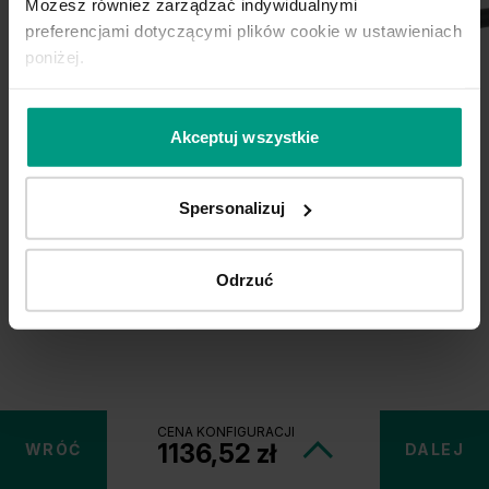
Możesz również zarządzać indywidualnymi
Unia Europejska
preferencjami dotyczącymi plików cookie w ustawieniach
Extranet
ORGANIC
poniżej.
AZURA
ELEGANTO
Dla sygnalisty
CZARNY
CZARNY
CZARNY
STRUKTURALNY
327,18 zł
183,27 zł
98,40 zł
Akceptuj wszystkie
OBSERWUJ NAS
Spersonalizuj
Odrzuć
CENA KONFIGURACJI
1136,52 zł
WRÓĆ
DALEJ